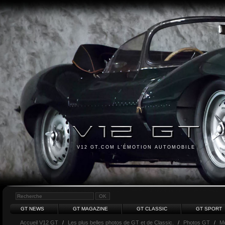
V12 GT.COM L'ÉMOTION AUTOMOBILE
GT NEWS
GT MAGAZINE
GT CLASSIC
GT SPORT
Accueil V12 GT
/
Les plus belles photos de GT et de Classic.
/
Photos GT
/
M