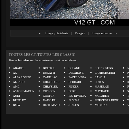
«
Image précédente
|
Morgan
|
Image suivante
»
TOUTES LES GT, TOUTES LES CLASSIC
Toutes les infos sur les constructeurs et les modèles.
ABARTH
BRISTOL
DELAGE
KOENIGSEGG
N
AC
BUGATTI
DELAHAYE
LAMBORGHINI
P
ALFA ROMEO
CADILLAC
FACEL VEGA
LANCIA
ALLARD
CHEVROLET
FERRARI
LOTUS
AMG
CHRYSLER
FISKER
MASERATI
ASTON MARTIN
CITROEN
FORD
MAYBACH
AUDI
COOPER
ISO RIVOLTA
MCLAREN
BENTLEY
DAIMLER
JAGUAR
MERCEDES BENZ
BMW
DE TOMASO
JENSEN
MORGAN