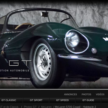
MOTION AUTOMOBILE
ANNONCES
PHOTOS
VIDÉOS
GT CLASSIC
GT SPORT
GT SPEED
GT GUIDE
GT et de Classic.
/
Photos GT
/
McLaren
/ McLaren 570S Coupé - Habitacle 2