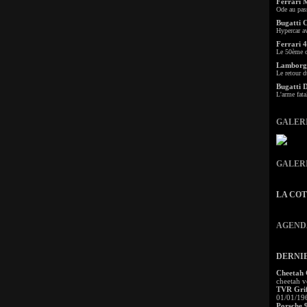
Ferrari 
Ode au pas
Bugatti 
Hypercar a
Ferrari 4
Le 50ème c
Lamborgh
Le retour d
Bugatti 
L'arme fata
GALER
GALER
LA CO
AGEND
DERNI
Cheetah
cheetah v
TVR Grif
01/01/19
Porsche 