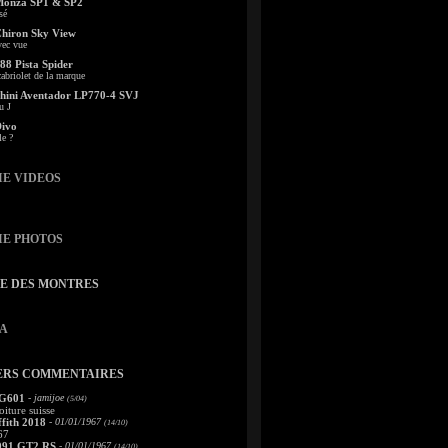
Monza SP1 & SP2
sé
Chiron Sky View
vec vue
88 Pista Spider
abriolet de la marque
ini Aventador LP770-4 SVJ
u J
Divo
le ?
IE VIDEOS
IE PHOTOS
TE DES MONTRES
A
ERS COMMENTAIRES
 G601
- jamijoe
(5/04)
oiture suisse
fith 2018
- 01/01/1967
(14/10)
67
991 GT2 RS
- 01/01/1967
(14/10)