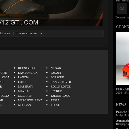
Mot de pa
GT AN
cLaren
|
Image suivante
»
.
GE
KOENIGSEGG
NISSAN
HAYE
LAMBORGHINI
PAGANI
L VEGA
LANCIA
PORSCHE
ARI
LOTUS
RANGE ROVER
ER
MASERATI
ROLLS ROYCE
FERRARI 
MAYBACH
SPYKER
2004 - 571
IVOLTA
MCLAREN
TALBOT LAGO
AR
MERCEDES BENZ
TESLA
NEWS
EN
MORGAN
VOLVO
Porsche 
Moby Dick 
Automobi
Braquage à 