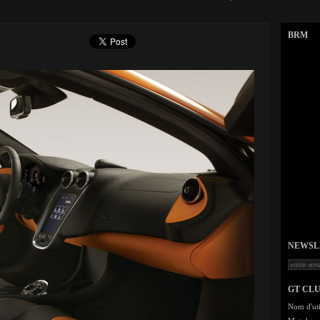
BRM
NEWSLET
GT CL
Nom d'uti