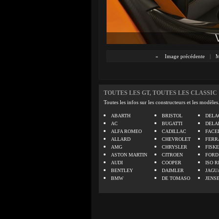
«
Image précédente
|
M
TOUTES LES GT, TOUTES LES CLASSIC
Toutes les infos sur les constructeurs et les modèles
ABARTH
BRISTOL
DELA
AC
BUGATTI
DELA
ALFA ROMEO
CADILLAC
FACE
ALLARD
CHEVROLET
FERR
AMG
CHRYSLER
FISK
ASTON MARTIN
CITROEN
FORD
AUDI
COOPER
ISO R
BENTLEY
DAIMLER
JAGU
BMW
DE TOMASO
JENS