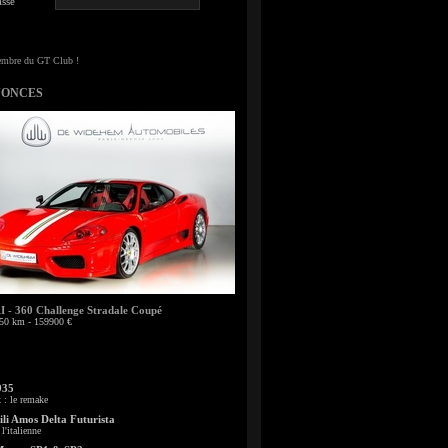
sse
NONCES
- 360 Challenge Stradale Coupé
50 km - 159900 €
935
: le remake
li Amos Delta Futurista
l'italienne