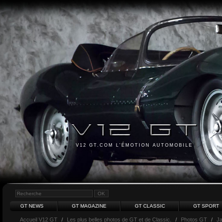
V12 GT.COM L'ÉMOTION AUTOMOBILE
GT NEWS
GT MAGAZINE
GT CLASSIC
GT SPORT
Accueil V12 GT
/
Les plus belles photos de GT et de Classic.
/
Photos GT
/
J