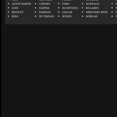
ASTON MARTIN
CITROEN
FORD
MAYBACH
AUDI
COOPER
ISO RIVOLTA
MCLAREN
BENTLEY
DAIMLER
JAGUAR
MERCEDES BENZ
BMW
DE TOMASO
JENSEN
MORGAN