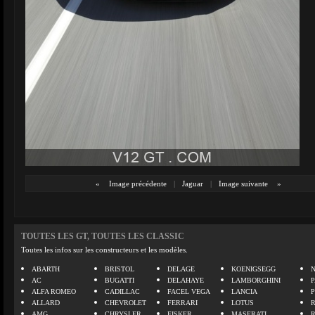
«
Image précédente
|
Jaguar
|
Image suivante
»
TOUTES LES GT, TOUTES LES CLASSIC
Toutes les infos sur les constructeurs et les modèles.
ABARTH
BRISTOL
DELAGE
KOENIGSEGG
N
AC
BUGATTI
DELAHAYE
LAMBORGHINI
P
ALFA ROMEO
CADILLAC
FACEL VEGA
LANCIA
ALLARD
CHEVROLET
FERRARI
LOTUS
AMG
CHRYSLER
FISKER
MASERATI