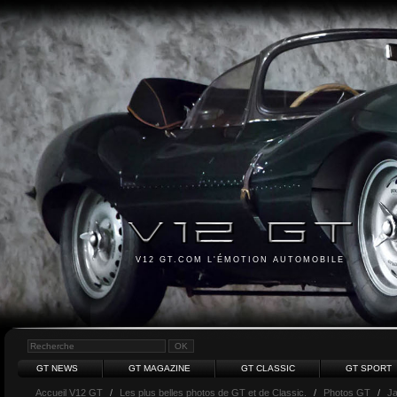
V12 GT.COM L'ÉMOTION AUTOMOBILE
GT NEWS
GT MAGAZINE
GT CLASSIC
GT SPORT
Accueil V12 GT
/
Les plus belles photos de GT et de Classic.
/
Photos GT
/
J