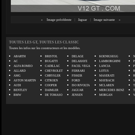
«
Image précédente
|
Jaguar
|
Image suivante
»
TOUTES LES GT, TOUTES LES CLASSIC
Toutes les infos sur les constructeurs et les modèles.
ABARTH
BRISTOL
DELAGE
KOENIGSEGG
N
AC
BUGATTI
DELAHAYE
LAMBORGHINI
P
ALFA ROMEO
CADILLAC
FACEL VEGA
LANCIA
ALLARD
CHEVROLET
FERRARI
LOTUS
AMG
CHRYSLER
FISKER
MASERATI
ASTON MARTIN
CITROEN
FORD
MAYBACH
AUDI
COOPER
ISO RIVOLTA
MCLAREN
BENTLEY
DAIMLER
JAGUAR
MERCEDES BENZ
BMW
DE TOMASO
JENSEN
MORGAN