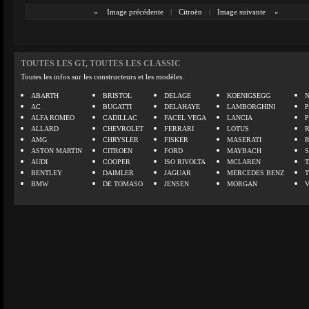
«
Image précédente
|
Citroën
|
Image suivante
»
TOUTES LES GT, TOUTES LES CLASSIC
Toutes les infos sur les constructeurs et les modèles.
ABARTH
BRISTOL
DELAGE
KOENIGSEGG
N
AC
BUGATTI
DELAHAYE
LAMBORGHINI
P
ALFA ROMEO
CADILLAC
FACEL VEGA
LANCIA
ALLARD
CHEVROLET
FERRARI
LOTUS
AMG
CHRYSLER
FISKER
MASERATI
ASTON MARTIN
CITROEN
FORD
MAYBACH
AUDI
COOPER
ISO RIVOLTA
MCLAREN
BENTLEY
DAIMLER
JAGUAR
MERCEDES BENZ
BMW
DE TOMASO
JENSEN
MORGAN