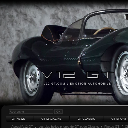
V12 GT.COM L'ÉMOTION AUTOMOBILE
GT NEWS
GT MAGAZINE
GT CLASSIC
GT SPORT
Accueil V12 GT
/
Les plus belles photos de GT et de Classic.
/
Photos GT
/
Ci