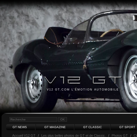
V12 GT.COM L'ÉMOTION AUTOMOBILE
GT NEWS
GT MAGAZINE
GT CLASSIC
GT SPORT
Accueil V12 GT
/
Les plus belles photos de GT et de Classic.
/
Photos GT
/
Ci