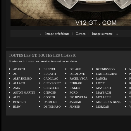
«
Image précédente
|
Citroën
|
Image suivante
»
TOUTES LES GT, TOUTES LES CLASSIC
Toutes les infos sur les constructeurs et les modèles.
ABARTH
BRISTOL
DELAGE
KOENIGSEGG
N
AC
BUGATTI
DELAHAYE
LAMBORGHINI
P
ALFA ROMEO
CADILLAC
FACEL VEGA
LANCIA
ALLARD
CHEVROLET
FERRARI
LOTUS
AMG
CHRYSLER
FISKER
MASERATI
ASTON MARTIN
CITROEN
FORD
MAYBACH
AUDI
COOPER
ISO RIVOLTA
MCLAREN
BENTLEY
DAIMLER
JAGUAR
MERCEDES BENZ
BMW
DE TOMASO
JENSEN
MORGAN