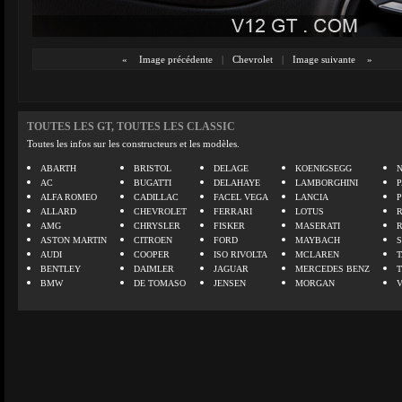
«
Image précédente
|
Chevrolet
|
Image suivante
»
TOUTES LES GT, TOUTES LES CLASSIC
Toutes les infos sur les constructeurs et les modèles.
ABARTH
BRISTOL
DELAGE
KOENIGSEGG
N
AC
BUGATTI
DELAHAYE
LAMBORGHINI
P
ALFA ROMEO
CADILLAC
FACEL VEGA
LANCIA
ALLARD
CHEVROLET
FERRARI
LOTUS
AMG
CHRYSLER
FISKER
MASERATI
ASTON MARTIN
CITROEN
FORD
MAYBACH
AUDI
COOPER
ISO RIVOLTA
MCLAREN
BENTLEY
DAIMLER
JAGUAR
MERCEDES BENZ
BMW
DE TOMASO
JENSEN
MORGAN