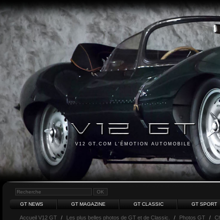
V12 GT.COM L'ÉMOTION AUTOMOBILE
GT NEWS
GT MAGAZINE
GT CLASSIC
GT SPORT
Accueil V12 GT
/
Les plus belles photos de GT et de Classic.
/
Photos GT
/
Ch