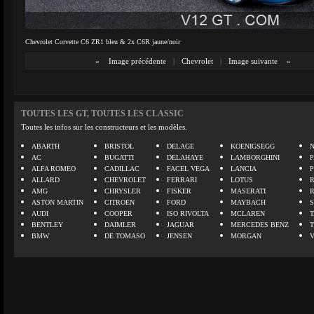
Chevrolet Corvette C6 ZR1 bleu & 2x C6R jaune/noir
«
Image précédente
|
Chevrolet
|
Image suivante
»
TOUTES LES GT, TOUTES LES CLASSIC
Toutes les infos sur les constructeurs et les modèles.
ABARTH
BRISTOL
DELAGE
KOENIGSEGG
N
AC
BUGATTI
DELAHAYE
LAMBORGHINI
P
ALFA ROMEO
CADILLAC
FACEL VEGA
LANCIA
ALLARD
CHEVROLET
FERRARI
LOTUS
AMG
CHRYSLER
FISKER
MASERATI
ASTON MARTIN
CITROEN
FORD
MAYBACH
AUDI
COOPER
ISO RIVOLTA
MCLAREN
BENTLEY
DAIMLER
JAGUAR
MERCEDES BENZ
BMW
DE TOMASO
JENSEN
MORGAN