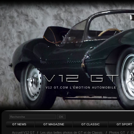
V12 GT.COM L'ÉMOTION AUTOMOBILE
GT NEWS
GT MAGAZINE
GT CLASSIC
GT SPORT
Accueil V12 GT
/
Les plus belles photos de GT et de Classic.
/
Photos GT
/
Ch