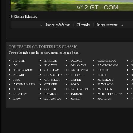
© Ghislain Balemboy
«
Image précédente
|
Chevrolet
|
Image suivante
»
TOUTES LES GT, TOUTES LES CLASSIC
Toutes les infos sur les constructeurs et les modèles.
ABARTH
BRISTOL
DELAGE
KOENIGSEGG
N
AC
BUGATTI
DELAHAYE
LAMBORGHINI
P
ALFA ROMEO
CADILLAC
FACEL VEGA
LANCIA
ALLARD
CHEVROLET
FERRARI
LOTUS
AMG
CHRYSLER
FISKER
MASERATI
ASTON MARTIN
CITROEN
FORD
MAYBACH
AUDI
COOPER
ISO RIVOLTA
MCLAREN
BENTLEY
DAIMLER
JAGUAR
MERCEDES BENZ
BMW
DE TOMASO
JENSEN
MORGAN