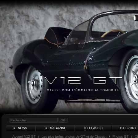
V12 GT.COM L'ÉMOTION AUTOMOBILE
GT NEWS
GT MAGAZINE
GT CLASSIC
GT SPORT
Accueil V12 GT
/
Les plus belles photos de GT et de Classic.
/
Photos GT
/
Ch