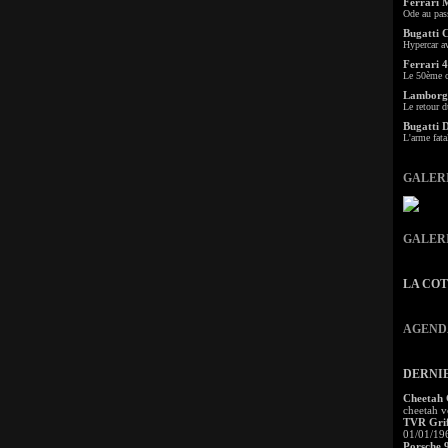
Ferrari 
Ode au pas
Bugatti 
Hypercar a
Ferrari 4
Le 50ème c
Lamborgh
Le retour d
Bugatti 
L'arme fata
GALER
GALER
LA CO
AGEND
DERNI
Cheetah
cheetah v
TVR Grif
01/01/19
Porsche 