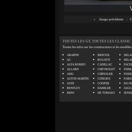
«
Image précédente
|
C
TOUTES LES GT, TOUTES LES CLASSIC
Toutes les infos sur les constructeurs et les modèles
ABARTH
BRISTOL
DELA
AC
BUGATTI
DELA
ALFA ROMEO
CADILLAC
FACE
ALLARD
CHEVROLET
FERR
AMG
CHRYSLER
FISK
ASTON MARTIN
CITROEN
FORD
AUDI
COOPER
ISO R
BENTLEY
DAIMLER
JAGU
BMW
DE TOMASO
JENS