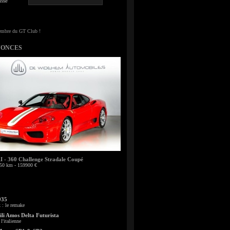
sse
NONCES
- 360 Challenge Stradale Coupé
50 km - 159900 €
935
: le remake
li Amos Delta Futurista
l'italienne