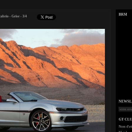
BRM
rio - Grise - 3/4
NEWSLET
GT CL
Nom d'uti