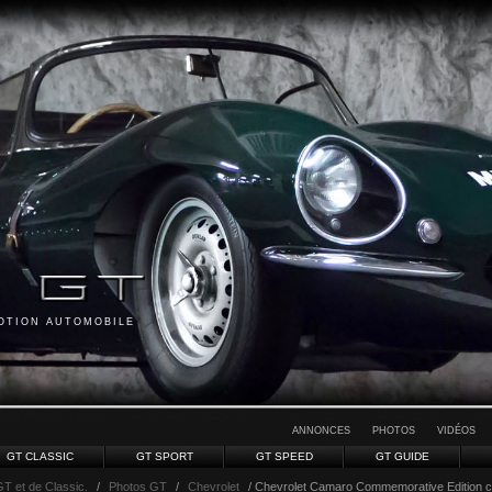
MOTION AUTOMOBILE
ANNONCES
PHOTOS
VIDÉOS
GT CLASSIC
GT SPORT
GT SPEED
GT GUIDE
GT et de Classic.
/
Photos GT
/
Chevrolet
/ Chevrolet Camaro Commemorative Edition cabr