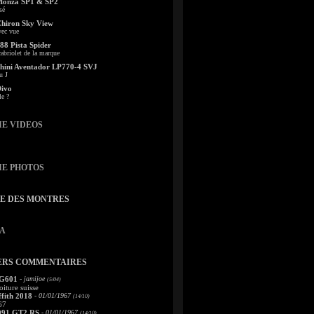
Monza SP1 & SP2
sé
Chiron Sky View
vec vue
88 Pista Spider
abriolet de la marque
ini Aventador LP770-4 SVJ
u J
Divo
le ?
IE VIDEOS
IE PHOTOS
TE DES MONTRES
A
ERS COMMENTAIRES
 G601
- jamijoe
(5/04)
oiture suisse
fith 2018
- 01/01/1967
(14/10)
67
991 GT2 RS
- 01/01/1967
(14/10)