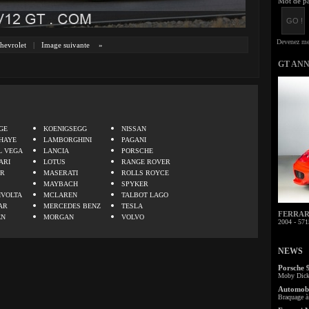
Mot de pa
hevrolet
|
Image suivante
»
GT AN
.
GE
KOENIGSEGG
NISSAN
HAYE
LAMBORGHINI
PAGANI
L VEGA
LANCIA
PORSCHE
ARI
LOTUS
RANGE ROVER
ER
MASERATI
ROLLS ROYCE
MAYBACH
SPYKER
IVOLTA
MCLAREN
TALBOT LAGO
AR
MERCEDES BENZ
TESLA
FERRARI 
EN
MORGAN
VOLVO
2004 - 571
NEWS
Porsche 
Moby Dick 
Automobi
Braquage à 