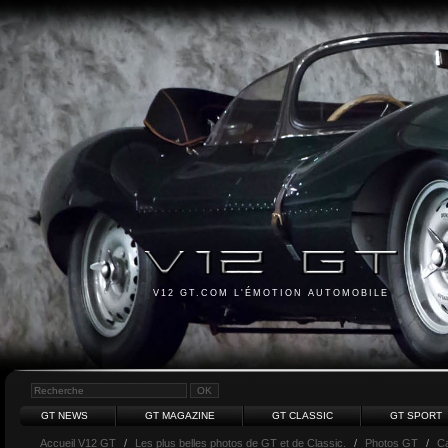
V12 GT.COM L'ÉMOTION AUTOMOBILE
GT NEWS
GT MAGAZINE
GT CLASSIC
GT SPORT
Accueil V12 GT
/
Les plus belles photos de GT et de Classic.
/
Photos GT
/
Ca