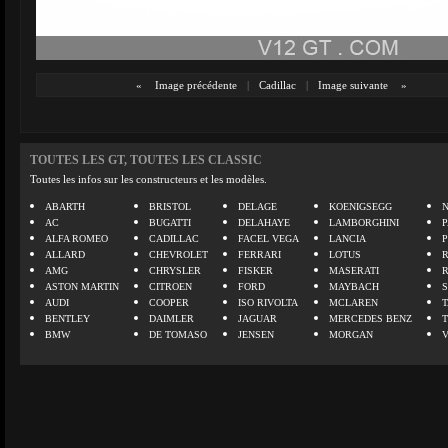
«
Image précédente
|
Cadillac
|
Image suivante
»
TOUTES LES GT, TOUTES LES CLASSIC
Toutes les infos sur les constructeurs et les modèles.
ABARTH
BRISTOL
DELAGE
KOENIGSEGG
N
AC
BUGATTI
DELAHAYE
LAMBORGHINI
P
ALFA ROMEO
CADILLAC
FACEL VEGA
LANCIA
ALLARD
CHEVROLET
FERRARI
LOTUS
AMG
CHRYSLER
FISKER
MASERATI
ASTON MARTIN
CITROEN
FORD
MAYBACH
AUDI
COOPER
ISO RIVOLTA
MCLAREN
BENTLEY
DAIMLER
JAGUAR
MERCEDES BENZ
BMW
DE TOMASO
JENSEN
MORGAN