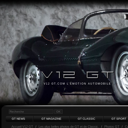
V12 GT.COM L'ÉMOTION AUTOMOBILE
GT NEWS
GT MAGAZINE
GT CLASSIC
GT SPORT
Accueil V12 GT
/
Les plus belles photos de GT et de Classic.
/
Photos GT
/
Ca