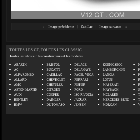
«
Image précédente
|
Cadillac
|
Image suivante
»
TOUTES LES GT, TOUTES LES CLASSIC
Toutes les infos sur les constructeurs et les modèles.
ABARTH
BRISTOL
DELAGE
KOENIGSEGG
N
AC
BUGATTI
DELAHAYE
LAMBORGHINI
P
ALFA ROMEO
CADILLAC
FACEL VEGA
LANCIA
ALLARD
CHEVROLET
FERRARI
LOTUS
AMG
CHRYSLER
FISKER
MASERATI
ASTON MARTIN
CITROEN
FORD
MAYBACH
AUDI
COOPER
ISO RIVOLTA
MCLAREN
BENTLEY
DAIMLER
JAGUAR
MERCEDES BENZ
BMW
DE TOMASO
JENSEN
MORGAN