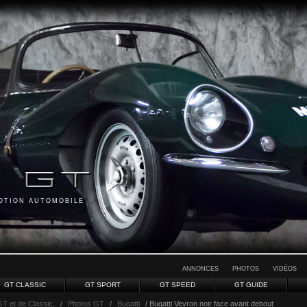
MOTION AUTOMOBILE
ANNONCES
PHOTOS
VIDÉOS
GT CLASSIC
GT SPORT
GT SPEED
GT GUIDE
GT et de Classic.
/
Photos GT
/
Bugatti
/ Bugatti Veyron noir face avant debout