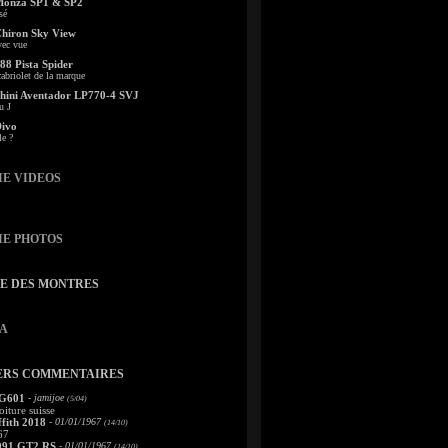
Monza SP1 & SP2
sé
Chiron Sky View
vec vue
88 Pista Spider
abriolet de la marque
ini Aventador LP770-4 SVJ
u J
Divo
le ?
IE VIDEOS
IE PHOTOS
TE DES MONTRES
A
ERS COMMENTAIRES
 G601
- jamijoe
(5/04)
oiture suisse
fith 2018
- 01/01/1967
(14/10)
67
991 GT2 RS
- 01/01/1967
(14/10)