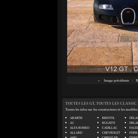
«
Image précédente
|
B
TOUTES LES GT, TOUTES LES CLASSIC
Toutes les infos sur les constructeurs et les modèles
ABARTH
BRISTOL
DELA
AC
BUGATTI
DELA
ALFA ROMEO
CADILLAC
FACE
ALLARD
CHEVROLET
FERR
AMG
CHRYSLER
FISK