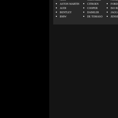
ASTON MARTIN
CITROEN
FORD
AUDI
COOPER
ISO R
BENTLEY
DAIMLER
JAGU
BMW
DE TOMASO
JENS