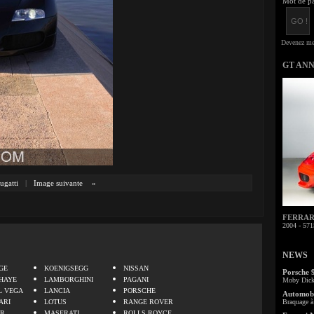
Mot de pa
GT AN
ugatti
|
Image suivante
»
FERRARI 
2004 - 571
.
NEWS
GE
KOENIGSEGG
NISSAN
Porsche 
HAYE
LAMBORGHINI
PAGANI
Moby Dick 
L VEGA
LANCIA
PORSCHE
Automobi
ARI
LOTUS
RANGE ROVER
Braquage à 
ER
MASERATI
ROLLS ROYCE