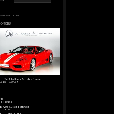
sse
NONCES
- 360 Challenge Stradale Coupé
50 km - 159900 €
935
: le remake
li Amos Delta Futurista
l'italienne