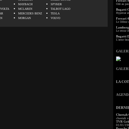
Ferrari 
Ode au pas
MAYBACH
SPYKER
IVOLTA
MCLAREN
TALBOT LAGO
Bugatti 
Hypercar a
AR
MERCEDES BENZ
TESLA
EN
MORGAN
VOLVO
Ferrari 4
Le 50ème c
Lamborgh
Le retour d
Bugatti 
L'arme fata
GALER
GALER
LA CO
AGEND
DERNI
Cheetah
cheetah v
TVR Grif
01/01/19
Porsche 