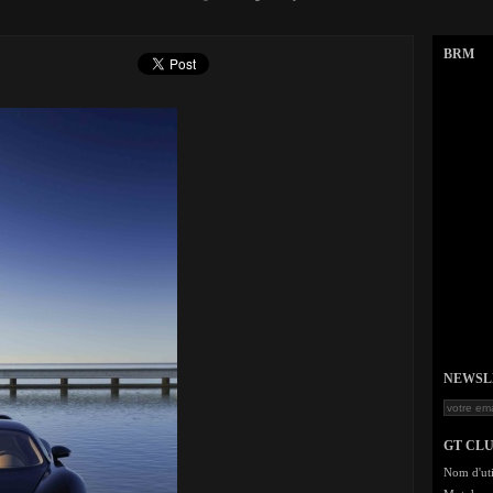
BRM
NEWSLET
GT CL
Nom d'uti