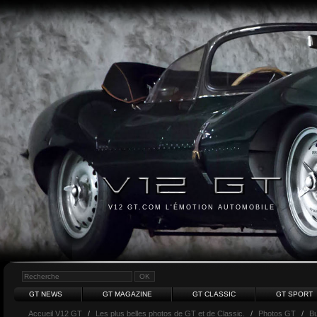
V12 GT.COM L'ÉMOTION AUTOMOBILE
GT NEWS
GT MAGAZINE
GT CLASSIC
GT SPORT
Accueil V12 GT
/
Les plus belles photos de GT et de Classic.
/
Photos GT
/
Bu