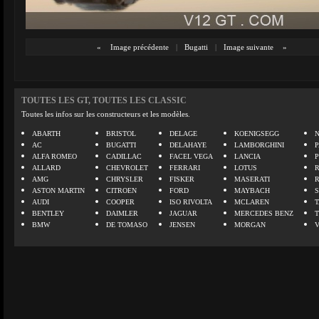
«
Image précédente
|
Bugatti
|
Image suivante
»
TOUTES LES GT, TOUTES LES CLASSIC
Toutes les infos sur les constructeurs et les modèles.
ABARTH
BRISTOL
DELAGE
KOENIGSEGG
N
AC
BUGATTI
DELAHAYE
LAMBORGHINI
P
ALFA ROMEO
CADILLAC
FACEL VEGA
LANCIA
ALLARD
CHEVROLET
FERRARI
LOTUS
AMG
CHRYSLER
FISKER
MASERATI
ASTON MARTIN
CITROEN
FORD
MAYBACH
AUDI
COOPER
ISO RIVOLTA
MCLAREN
BENTLEY
DAIMLER
JAGUAR
MERCEDES BENZ
BMW
DE TOMASO
JENSEN
MORGAN