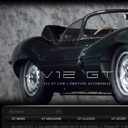
V12 GT.COM L'ÉMOTION AUTOMOBILE
GT NEWS
GT MAGAZINE
GT CLASSIC
GT SPORT
Accueil V12 GT
/
Les plus belles photos de GT et de Classic.
/
Photos GT
/
Bu