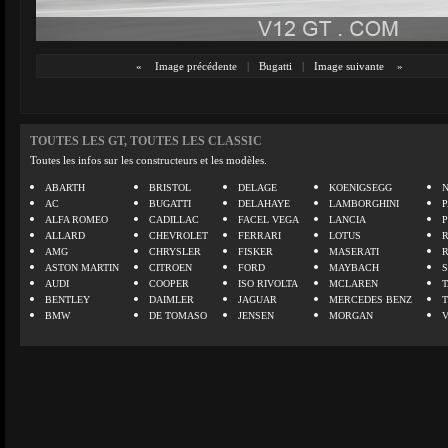
«
Image précédente
|
Bugatti
|
Image suivante
»
TOUTES LES GT, TOUTES LES CLASSIC
Toutes les infos sur les constructeurs et les modèles.
ABARTH
BRISTOL
DELAGE
KOENIGSEGG
N
AC
BUGATTI
DELAHAYE
LAMBORGHINI
P
ALFA ROMEO
CADILLAC
FACEL VEGA
LANCIA
ALLARD
CHEVROLET
FERRARI
LOTUS
AMG
CHRYSLER
FISKER
MASERATI
ASTON MARTIN
CITROEN
FORD
MAYBACH
AUDI
COOPER
ISO RIVOLTA
MCLAREN
BENTLEY
DAIMLER
JAGUAR
MERCEDES BENZ
BMW
DE TOMASO
JENSEN
MORGAN