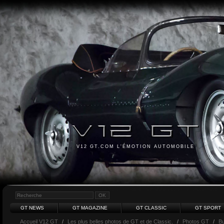
V12 GT.COM L'ÉMOTION AUTOMOBILE
GT NEWS
GT MAGAZINE
GT CLASSIC
GT SPORT
Accueil V12 GT
/
Les plus belles photos de GT et de Classic.
/
Photos GT
/
Bu