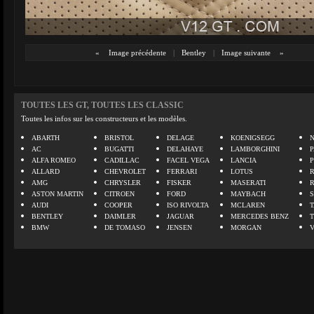
«
Image précédente
|
Bentley
|
Image suivante
»
TOUTES LES GT, TOUTES LES CLASSIC
Toutes les infos sur les constructeurs et les modèles.
ABARTH
BRISTOL
DELAGE
KOENIGSEGG
N
AC
BUGATTI
DELAHAYE
LAMBORGHINI
P
ALFA ROMEO
CADILLAC
FACEL VEGA
LANCIA
ALLARD
CHEVROLET
FERRARI
LOTUS
AMG
CHRYSLER
FISKER
MASERATI
ASTON MARTIN
CITROEN
FORD
MAYBACH
AUDI
COOPER
ISO RIVOLTA
MCLAREN
BENTLEY
DAIMLER
JAGUAR
MERCEDES BENZ
BMW
DE TOMASO
JENSEN
MORGAN