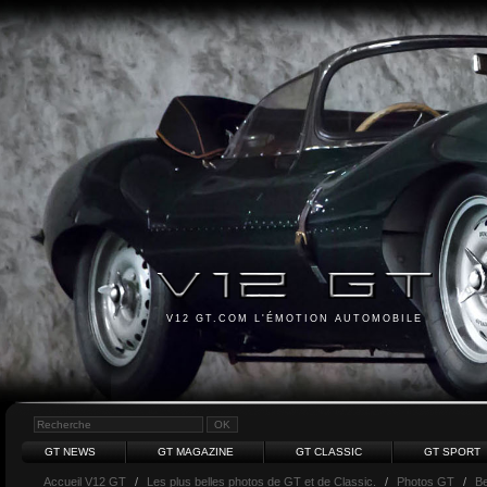
V12 GT.COM L'ÉMOTION AUTOMOBILE
GT NEWS
GT MAGAZINE
GT CLASSIC
GT SPORT
Accueil V12 GT
/
Les plus belles photos de GT et de Classic.
/
Photos GT
/
Be