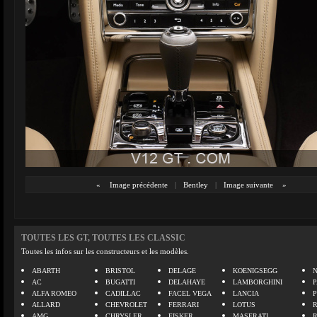
«
Image précédente
|
Bentley
|
Image suivante
»
TOUTES LES GT, TOUTES LES CLASSIC
Toutes les infos sur les constructeurs et les modèles.
ABARTH
BRISTOL
DELAGE
KOENIGSEGG
N
AC
BUGATTI
DELAHAYE
LAMBORGHINI
P
ALFA ROMEO
CADILLAC
FACEL VEGA
LANCIA
ALLARD
CHEVROLET
FERRARI
LOTUS
AMG
CHRYSLER
FISKER
MASERATI