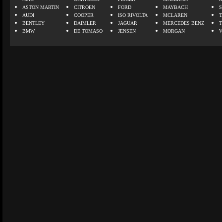
ASTON MARTIN
CITROEN
FORD
MAYBACH
AUDI
COOPER
ISO RIVOLTA
MCLAREN
BENTLEY
DAIMLER
JAGUAR
MERCEDES BENZ
BMW
DE TOMASO
JENSEN
MORGAN