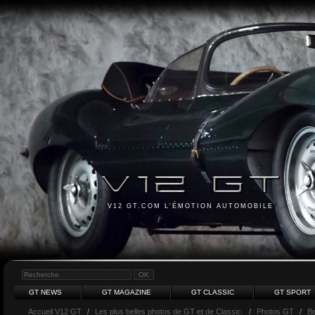
V12 GT.COM L'ÉMOTION AUTOMOBILE
GT NEWS
GT MAGAZINE
GT CLASSIC
GT SPORT
Accueil V12 GT
/
Les plus belles photos de GT et de Classic.
/
Photos GT
/
Be