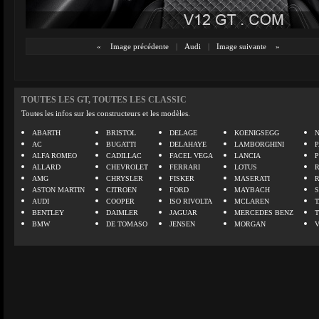
«
Image précédente
|
Audi
|
Image suivante
»
TOUTES LES GT, TOUTES LES CLASSIC
Toutes les infos sur les constructeurs et les modèles.
ABARTH
BRISTOL
DELAGE
KOENIGSEGG
N
AC
BUGATTI
DELAHAYE
LAMBORGHINI
P
ALFA ROMEO
CADILLAC
FACEL VEGA
LANCIA
ALLARD
CHEVROLET
FERRARI
LOTUS
AMG
CHRYSLER
FISKER
MASERATI
ASTON MARTIN
CITROEN
FORD
MAYBACH
AUDI
COOPER
ISO RIVOLTA
MCLAREN
BENTLEY
DAIMLER
JAGUAR
MERCEDES BENZ
BMW
DE TOMASO
JENSEN
MORGAN