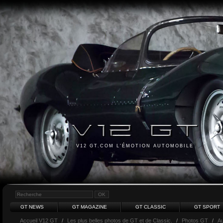
V12 GT.COM L'ÉMOTION AUTOMOBILE
GT NEWS
GT MAGAZINE
GT CLASSIC
GT SPORT
Accueil V12 GT
/
Les plus belles photos de GT et de Classic.
/
Photos GT
/
Au