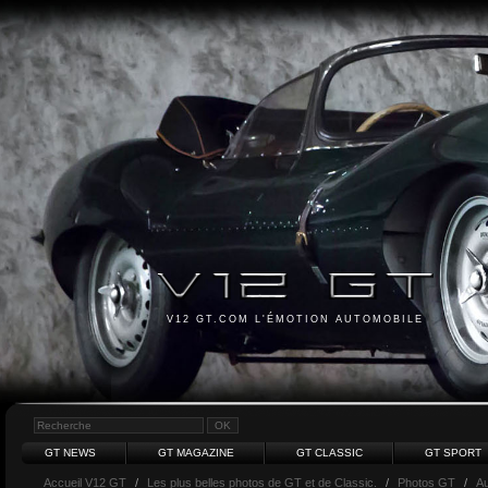
V12 GT.COM L'ÉMOTION AUTOMOBILE
GT NEWS
GT MAGAZINE
GT CLASSIC
GT SPORT
Accueil V12 GT
/
Les plus belles photos de GT et de Classic.
/
Photos GT
/
Au