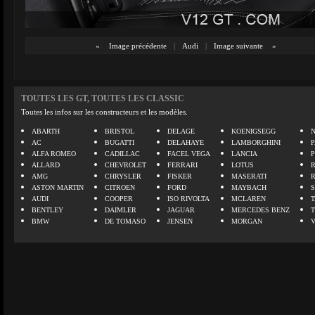
«
Image précédente
|
Audi
|
Image suivante
»
TOUTES LES GT, TOUTES LES CLASSIC
Toutes les infos sur les constructeurs et les modèles.
ABARTH
BRISTOL
DELAGE
KOENIGSEGG
N
AC
BUGATTI
DELAHAYE
LAMBORGHINI
P
ALFA ROMEO
CADILLAC
FACEL VEGA
LANCIA
ALLARD
CHEVROLET
FERRARI
LOTUS
AMG
CHRYSLER
FISKER
MASERATI
ASTON MARTIN
CITROEN
FORD
MAYBACH
AUDI
COOPER
ISO RIVOLTA
MCLAREN
BENTLEY
DAIMLER
JAGUAR
MERCEDES BENZ
BMW
DE TOMASO
JENSEN
MORGAN