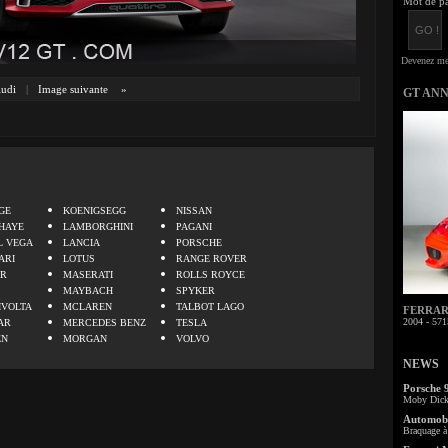
Mot de pa
udi
|
Image suivante
»
GT AN
.
GE
KOENIGSEGG
NISSAN
HAYE
LAMBORGHINI
PAGANI
L VEGA
LANCIA
PORSCHE
ARI
LOTUS
RANGE ROVER
ER
MASERATI
ROLLS ROYCE
MAYBACH
SPYKER
IVOLTA
MCLAREN
TALBOT LAGO
FERRARI 
2004 - 571
AR
MERCEDES BENZ
TESLA
EN
MORGAN
VOLVO
NEWS
Porsche 
Moby Dick 
Automobi
Braquage à 