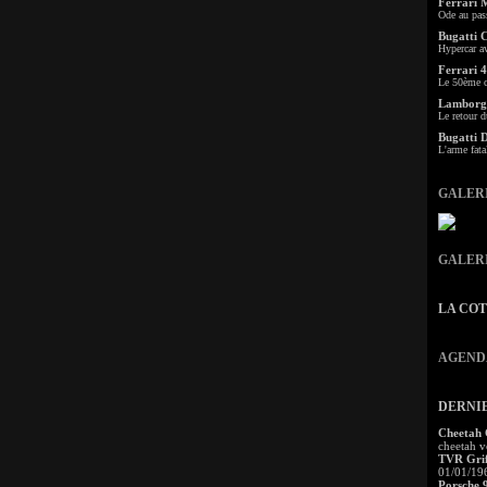
Ferrari 
Ode au pas
Bugatti 
Hypercar a
Ferrari 4
Le 50ème c
Lamborgh
Le retour d
Bugatti 
L'arme fata
GALER
GALER
LA CO
AGEND
DERNI
Cheetah
cheetah v
TVR Grif
01/01/19
Porsche 