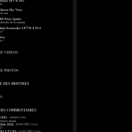
Monza SP1 & SP2
sé
Chiron Sky View
vec vue
88 Pista Spider
abriolet de la marque
ini Aventador LP770-4 SVJ
u J
Divo
le ?
IE VIDEOS
IE PHOTOS
TE DES MONTRES
A
ERS COMMENTAIRES
 G601
- jamijoe
(5/04)
oiture suisse
fith 2018
- 01/01/1967
(14/10)
67
991 GT2 RS
- 01/01/1967
(14/10)