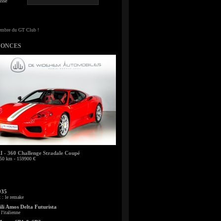
sse
NONCES
- 360 Challenge Stradale Coupé
50 km - 159900 €
935
: le remake
li Amos Delta Futurista
l'italienne