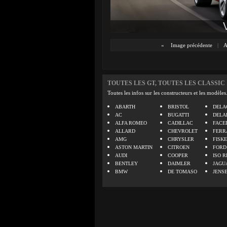
«
Image précédente
|
A
TOUTES LES GT, TOUTES LES CLASSIC
Toutes les infos sur les constructeurs et les modèles
ABARTH
BRISTOL
DELA
AC
BUGATTI
DELA
ALFA ROMEO
CADILLAC
FACE
ALLARD
CHEVROLET
FERR
AMG
CHRYSLER
FISK
ASTON MARTIN
CITROEN
FORD
AUDI
COOPER
ISO R
BENTLEY
DAIMLER
JAGU
BMW
DE TOMASO
JENS