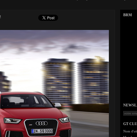
BRM
2
NEWSLET
GT CL
Nom d'uti