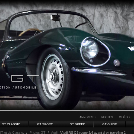
MOTION AUTOMOBILE
ANNONCES
PHOTOS
VIDÉOS
GT CLASSIC
GT SPORT
GT SPEED
GT GUIDE
GT et de Classic.
/
Photos GT
/
Audi
/ Audi RS Q3 rouge 3/4 avant droit travelling 2