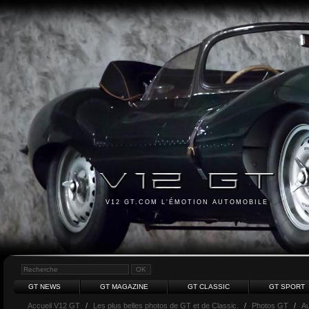
V12 GT.COM L'ÉMOTION AUTOMOBILE
GT NEWS
GT MAGAZINE
GT CLASSIC
GT SPORT
Accueil V12 GT
/
Les plus belles photos de GT et de Classic.
/
Photos GT
/
Au