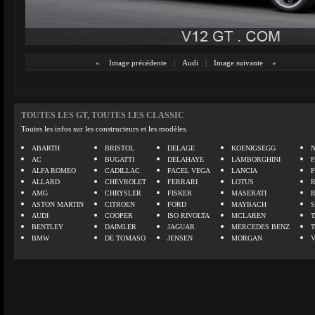
«
Image précédente
|
Audi
|
Image suivante
»
TOUTES LES GT, TOUTES LES CLASSIC
Toutes les infos sur les constructeurs et les modèles.
ABARTH
BRISTOL
DELAGE
KOENIGSEGG
N
AC
BUGATTI
DELAHAYE
LAMBORGHINI
P
ALFA ROMEO
CADILLAC
FACEL VEGA
LANCIA
ALLARD
CHEVROLET
FERRARI
LOTUS
AMG
CHRYSLER
FISKER
MASERATI
ASTON MARTIN
CITROEN
FORD
MAYBACH
AUDI
COOPER
ISO RIVOLTA
MCLAREN
BENTLEY
DAIMLER
JAGUAR
MERCEDES BENZ
BMW
DE TOMASO
JENSEN
MORGAN