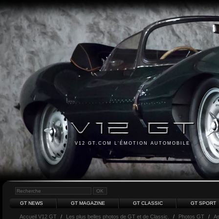
V12 GT.COM L'ÉMOTION AUTOMOBILE
GT NEWS
GT MAGAZINE
GT CLASSIC
GT SPORT
Accueil V12 GT
/
Les plus belles photos de GT et de Classic.
/
Photos GT
/
As