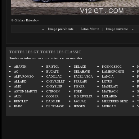
© Ghislain Balemboy
«
Image précédente
|
Aston Martin
|
Image suivante
»
TOUTES LES GT, TOUTES LES CLASSIC
Toutes les infos sur les constructeurs et les modèles.
ABARTH
BRISTOL
DELAGE
KOENIGSEGG
N
AC
BUGATTI
DELAHAYE
LAMBORGHINI
P
ALFA ROMEO
CADILLAC
FACEL VEGA
LANCIA
ALLARD
CHEVROLET
FERRARI
LOTUS
AMG
CHRYSLER
FISKER
MASERATI
ASTON MARTIN
CITROEN
FORD
MAYBACH
AUDI
COOPER
ISO RIVOLTA
MCLAREN
BENTLEY
DAIMLER
JAGUAR
MERCEDES BENZ
BMW
DE TOMASO
JENSEN
MORGAN