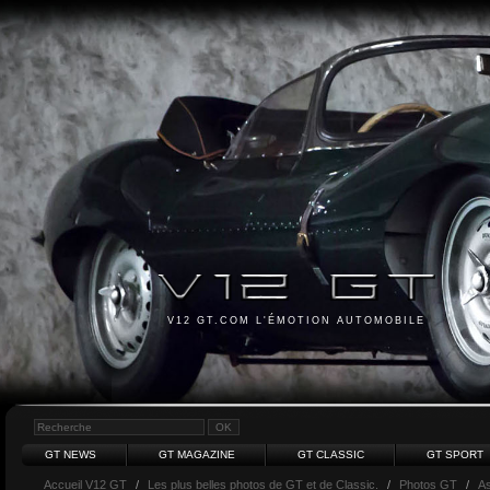
V12 GT.COM L'ÉMOTION AUTOMOBILE
GT NEWS
GT MAGAZINE
GT CLASSIC
GT SPORT
Accueil V12 GT
/
Les plus belles photos de GT et de Classic.
/
Photos GT
/
As