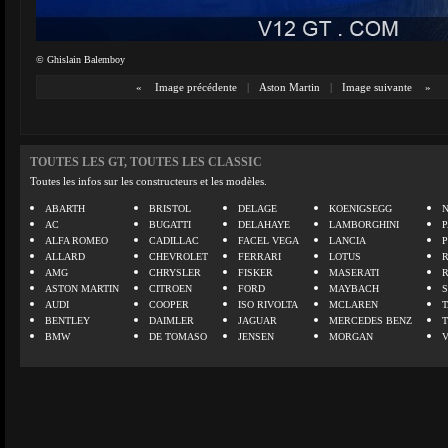
© Ghislain Balemboy
«
Image précédente
|
Aston Martin
|
Image suivante
»
TOUTES LES GT, TOUTES LES CLASSIC
Toutes les infos sur les constructeurs et les modèles.
ABARTH
BRISTOL
DELAGE
KOENIGSEGG
N
AC
BUGATTI
DELAHAYE
LAMBORGHINI
P
ALFA ROMEO
CADILLAC
FACEL VEGA
LANCIA
ALLARD
CHEVROLET
FERRARI
LOTUS
AMG
CHRYSLER
FISKER
MASERATI
ASTON MARTIN
CITROEN
FORD
MAYBACH
AUDI
COOPER
ISO RIVOLTA
MCLAREN
BENTLEY
DAIMLER
JAGUAR
MERCEDES BENZ
BMW
DE TOMASO
JENSEN
MORGAN