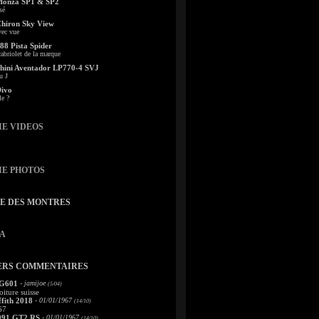
Monza SP1 & SP2
sé
Chiron Sky View
vec vue
88 Pista Spider
abriolet de la marque
ini Aventador LP770-4 SVJ
u J
Divo
le ?
IE VIDEOS
IE PHOTOS
TE DES MONTRES
A
ERS COMMENTAIRES
 G601
- jamijoe
(5/04)
oiture suisse
fith 2018
- 01/01/1967
(14/10)
67
991 GT2 RS
- 01/01/1967
(14/10)