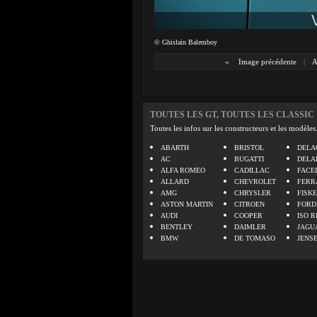
© Ghislain Balemboy
«
Image précédente
|
A
TOUTES LES GT, TOUTES LES CLASSIC
Toutes les infos sur les constructeurs et les modèles
ABARTH
BRISTOL
DELA
AC
BUGATTI
DELA
ALFA ROMEO
CADILLAC
FACE
ALLARD
CHEVROLET
FERR
AMG
CHRYSLER
FISK
ASTON MARTIN
CITROEN
FORD
AUDI
COOPER
ISO R
BENTLEY
DAIMLER
JAGU
BMW
DE TOMASO
JENS