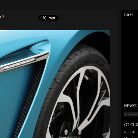
BRM
t 2
NEWSLET
GT CL
Nom d'uti