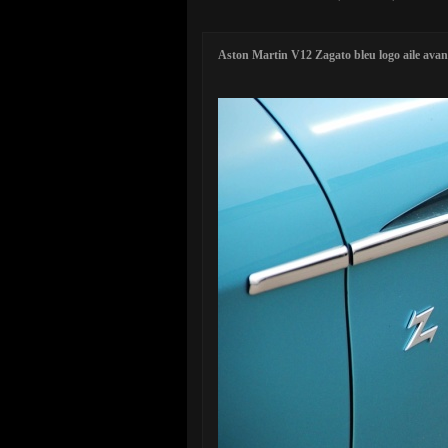
Aston Martin V12 Zagato bleu logo aile avan