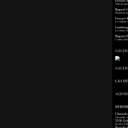
Ferrari 
Ode au pas
Bugatti 
Hypercar a
Ferrari 4
Le 50ème c
Lamborgh
Le retour d
Bugatti 
L'arme fata
GALER
GALER
LA CO
AGEND
DERNI
Cheetah
cheetah v
TVR Grif
01/01/19
Porsche 