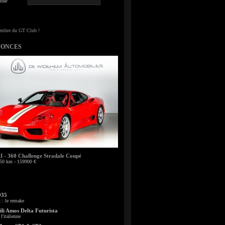
sse
NONCES
- 360 Challenge Stradale Coupé
50 km - 159900 €
935
: le remake
li Amos Delta Futurista
l'italienne