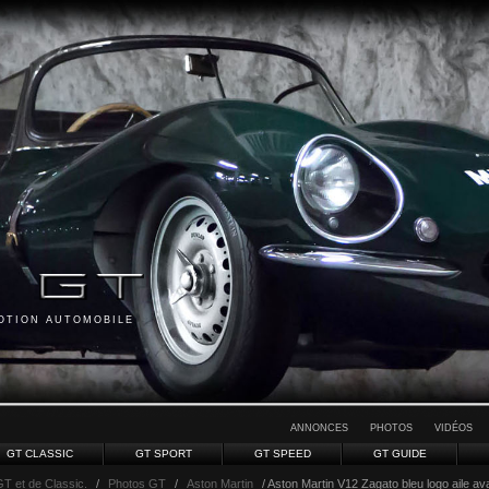
MOTION AUTOMOBILE
ANNONCES
PHOTOS
VIDÉOS
GT CLASSIC
GT SPORT
GT SPEED
GT GUIDE
GT et de Classic.
/
Photos GT
/
Aston Martin
/ Aston Martin V12 Zagato bleu logo aile av