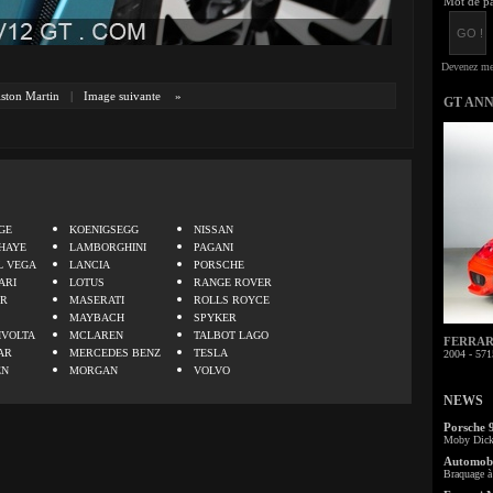
Mot de pa
ston Martin
|
Image suivante
»
GT AN
.
GE
KOENIGSEGG
NISSAN
HAYE
LAMBORGHINI
PAGANI
L VEGA
LANCIA
PORSCHE
ARI
LOTUS
RANGE ROVER
ER
MASERATI
ROLLS ROYCE
MAYBACH
SPYKER
IVOLTA
MCLAREN
TALBOT LAGO
FERRARI 
AR
MERCEDES BENZ
TESLA
2004 - 571
EN
MORGAN
VOLVO
NEWS
Porsche 
Moby Dick 
Automobi
Braquage à 