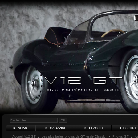
V12 GT.COM L'ÉMOTION AUTOMOBILE
GT NEWS
GT MAGAZINE
GT CLASSIC
GT SPORT
Accueil V12 GT
/
Les plus belles photos de GT et de Classic.
/
Photos GT
/
As