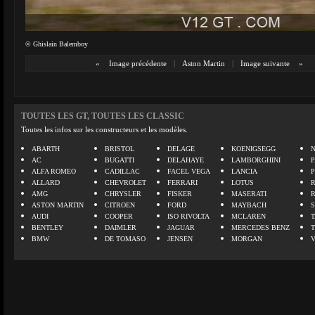
© Ghislain Balemboy
«
Image précédente
|
Aston Martin
|
Image suivante
»
TOUTES LES GT, TOUTES LES CLASSIC
Toutes les infos sur les constructeurs et les modèles.
ABARTH
BRISTOL
DELAGE
KOENIGSEGG
N
AC
BUGATTI
DELAHAYE
LAMBORGHINI
P
ALFA ROMEO
CADILLAC
FACEL VEGA
LANCIA
ALLARD
CHEVROLET
FERRARI
LOTUS
AMG
CHRYSLER
FISKER
MASERATI
ASTON MARTIN
CITROEN
FORD
MAYBACH
AUDI
COOPER
ISO RIVOLTA
MCLAREN
BENTLEY
DAIMLER
JAGUAR
MERCEDES BENZ
BMW
DE TOMASO
JENSEN
MORGAN