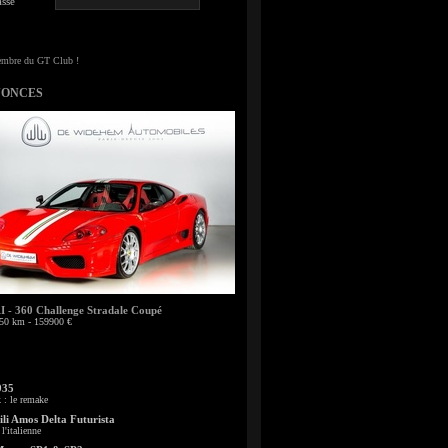
sse
NONCES
- 360 Challenge Stradale Coupé
50 km - 159900 €
935
: le remake
li Amos Delta Futurista
l'italienne