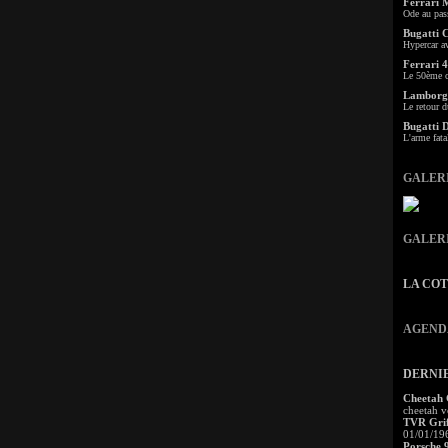
Ferrari 
Ode au pas
Bugatti 
Hypercar a
Ferrari 4
Le 50ème c
Lamborgh
Le retour d
Bugatti 
L'arme fata
GALER
GALER
LA CO
AGEND
DERNI
Cheetah
cheetah v
TVR Grif
01/01/19
Porsche 