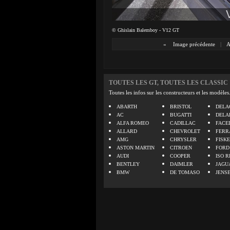
© Ghislain Balemboy - V12 GT
«
Image précédente
|
A
TOUTES LES GT, TOUTES LES CLASSIC
Toutes les infos sur les constructeurs et les modèles
ABARTH
BRISTOL
DELA
AC
BUGATTI
DELA
ALFA ROMEO
CADILLAC
FACE
ALLARD
CHEVROLET
FERR
AMG
CHRYSLER
FISK
ASTON MARTIN
CITROEN
FORD
AUDI
COOPER
ISO R
BENTLEY
DAIMLER
JAGU
BMW
DE TOMASO
JENS