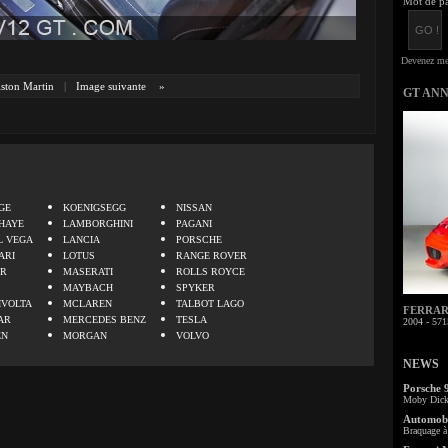
Mot de pa
ston Martin
|
Image suivante
»
GT AN
.
GE
KOENIGSEGG
NISSAN
HAYE
LAMBORGHINI
PAGANI
L VEGA
LANCIA
PORSCHE
ARI
LOTUS
RANGE ROVER
ER
MASERATI
ROLLS ROYCE
MAYBACH
SPYKER
IVOLTA
MCLAREN
TALBOT LAGO
FERRARI 
AR
MERCEDES BENZ
TESLA
2004 - 571
EN
MORGAN
VOLVO
NEWS
Porsche 
Moby Dick 
Automobi
Braquage à 