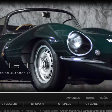
MOTION AUTOMOBILE
ANNONCES
PHOTOS
VIDÉOS
GT CLASSIC
GT SPORT
GT SPEED
GT GUIDE
GT et de Classic.
/
Photos GT
/
Aston Martin
/ Aston Martin V12 Vantage anthracite intér