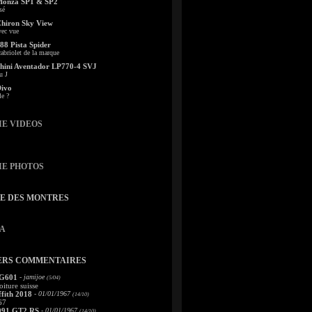
Monza SP1 & SP2
sé
Chiron Sky View
vec vue
88 Pista Spider
abriolet de la marque
ini Aventador LP770-4 SVJ
u J
Divo
le ?
IE VIDEOS
IE PHOTOS
TE DES MONTRES
A
ERS COMMENTAIRES
 G601
- jamijoe
(5/04)
oiture suisse
fith 2018
- 01/01/1967
(14/10)
67
991 GT2 RS
- 01/01/1967
(14/10)