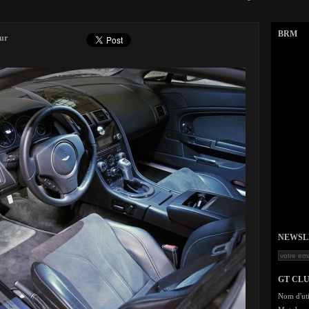
BRM
eur
NEWSLET
GT CL
Nom d'uti