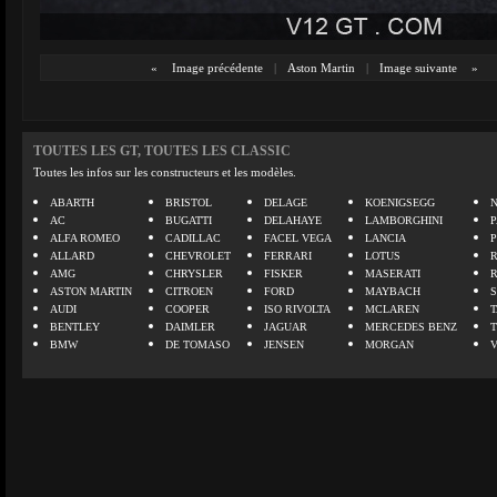
«
Image précédente
|
Aston Martin
|
Image suivante
»
TOUTES LES GT, TOUTES LES CLASSIC
Toutes les infos sur les constructeurs et les modèles.
ABARTH
BRISTOL
DELAGE
KOENIGSEGG
N
AC
BUGATTI
DELAHAYE
LAMBORGHINI
P
ALFA ROMEO
CADILLAC
FACEL VEGA
LANCIA
ALLARD
CHEVROLET
FERRARI
LOTUS
AMG
CHRYSLER
FISKER
MASERATI
ASTON MARTIN
CITROEN
FORD
MAYBACH
AUDI
COOPER
ISO RIVOLTA
MCLAREN
BENTLEY
DAIMLER
JAGUAR
MERCEDES BENZ
BMW
DE TOMASO
JENSEN
MORGAN