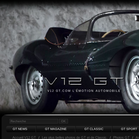
V12 GT.COM L'ÉMOTION AUTOMOBILE
GT NEWS
GT MAGAZINE
GT CLASSIC
GT SPORT
Accueil V12 GT
/
Les plus belles photos de GT et de Classic.
/
Photos GT
/
As