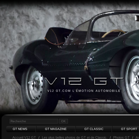
V12 GT.COM L'ÉMOTION AUTOMOBILE
GT NEWS
GT MAGAZINE
GT CLASSIC
GT SPORT
Accueil V12 GT
/
Les plus belles photos de GT et de Classic.
/
Photos GT
/
As