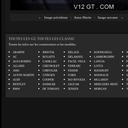
«
Image précédente
|
Aston Martin
|
Image suivante
»
TOUTES LES GT, TOUTES LES CLASSIC
Toutes les infos sur les constructeurs et les modèles.
ABARTH
BRISTOL
DELAGE
KOENIGSEGG
N
AC
BUGATTI
DELAHAYE
LAMBORGHINI
P
ALFA ROMEO
CADILLAC
FACEL VEGA
LANCIA
ALLARD
CHEVROLET
FERRARI
LOTUS
AMG
CHRYSLER
FISKER
MASERATI
ASTON MARTIN
CITROEN
FORD
MAYBACH
AUDI
COOPER
ISO RIVOLTA
MCLAREN
BENTLEY
DAIMLER
JAGUAR
MERCEDES BENZ
BMW
DE TOMASO
JENSEN
MORGAN