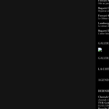
Ferrari 
Ode au pas
Bugatti 
Hypercar a
Ferrari 4
Le 50ème c
Lamborgh
Le retour d
Bugatti 
L'arme fata
GALER
GALER
LA CO
AGEND
DERNI
Cheetah
cheetah v
TVR Grif
01/01/19
Porsche 