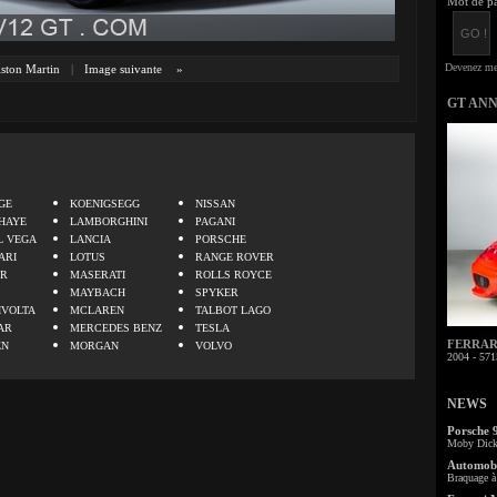
Mot de pa
ston Martin
|
Image suivante
»
GT AN
.
GE
KOENIGSEGG
NISSAN
HAYE
LAMBORGHINI
PAGANI
L VEGA
LANCIA
PORSCHE
ARI
LOTUS
RANGE ROVER
ER
MASERATI
ROLLS ROYCE
MAYBACH
SPYKER
IVOLTA
MCLAREN
TALBOT LAGO
AR
MERCEDES BENZ
TESLA
FERRARI 
EN
MORGAN
VOLVO
2004 - 571
NEWS
Porsche 
Moby Dick 
Automobi
Braquage à 