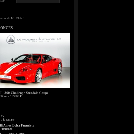
sse
NONCES
- 360 Challenge Stradale Coupé
50 km - 159900 €
935
: le remake
li Amos Delta Futurista
l'italienne