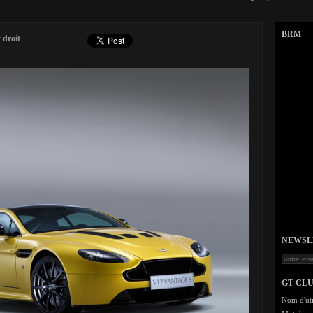
BRM
 droit
NEWSLET
GT CL
Nom d'uti