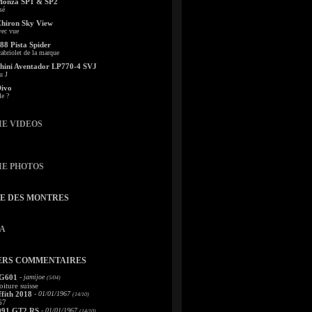
Monza SP1 & SP2
sé
Chiron Sky View
vec vue
88 Pista Spider
abriolet de la marque
ini Aventador LP770-4 SVJ
u J
Divo
le ?
IE VIDEOS
IE PHOTOS
TE DES MONTRES
A
ERS COMMENTAIRES
 G601
- jamijoe
(5/04)
oiture suisse
fith 2018
- 01/01/1967
(14/10)
67
991 GT2 RS
- 01/01/1967
(14/10)