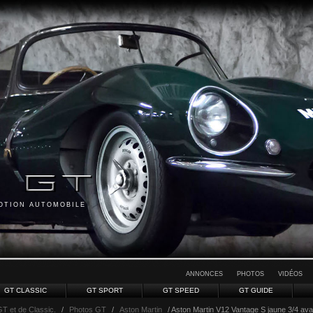
MOTION AUTOMOBILE
ANNONCES
PHOTOS
VIDÉOS
GT CLASSIC
GT SPORT
GT SPEED
GT GUIDE
GT et de Classic.
/
Photos GT
/
Aston Martin
/ Aston Martin V12 Vantage S jaune 3/4 avan