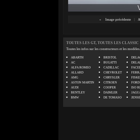
«
Image précédente
|
A
TOUTES LES GT, TOUTES LES CLASSIC
Toutes les infos sur les constructeurs et les modèles
ABARTH
BRISTOL
DELA
AC
BUGATTI
DELA
ALFA ROMEO
CADILLAC
FACE
ALLARD
CHEVROLET
FERR
AMG
CHRYSLER
FISK
ASTON MARTIN
CITROEN
FORD
AUDI
COOPER
ISO R
BENTLEY
DAIMLER
JAGU
BMW
DE TOMASO
JENS