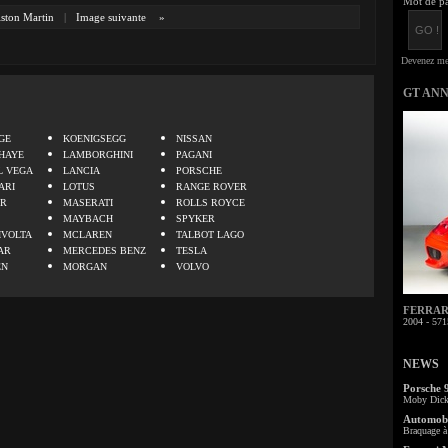
Mot de pa
ston Martin
|
Image suivante
»
GT AN
.
GE
KOENIGSEGG
NISSAN
HAYE
LAMBORGHINI
PAGANI
L VEGA
LANCIA
PORSCHE
ARI
LOTUS
RANGE ROVER
ER
MASERATI
ROLLS ROYCE
MAYBACH
SPYKER
IVOLTA
MCLAREN
TALBOT LAGO
AR
MERCEDES BENZ
TESLA
EN
MORGAN
VOLVO
FERRARI 
2004 - 571
NEWS
Porsche 
Moby Dick 
Automobi
Braquage à 