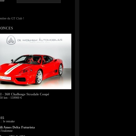
sse
NONCES
- 360 Challenge Stradale Coupé
50 km - 159900 €
935
: le remake
li Amos Delta Futurista
l'italienne