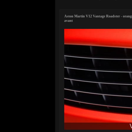
Aston Martin V12 Vantage Roadster - orange 
avant