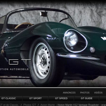
MOTION AUTOMOBILE
ANNONCES
PHOTOS
VIDÉOS
GT CLASSIC
GT SPORT
GT SPEED
GT GUIDE
GT et de Classic.
/
Photos GT
/
Aston Martin
/ Aston Martin V12 Vantage Roadster - orang