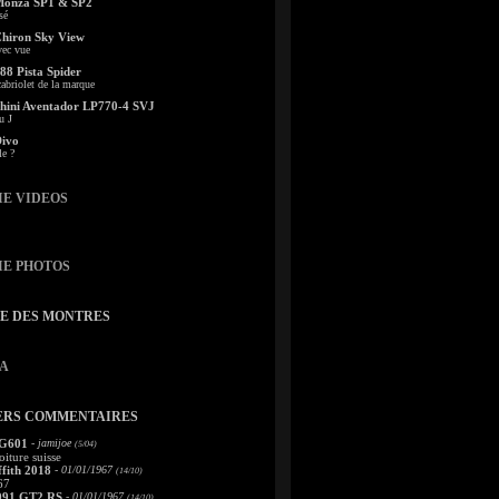
Monza SP1 & SP2
sé
Chiron Sky View
vec vue
88 Pista Spider
abriolet de la marque
ini Aventador LP770-4 SVJ
u J
Divo
le ?
IE VIDEOS
IE PHOTOS
TE DES MONTRES
A
ERS COMMENTAIRES
 G601
- jamijoe
(5/04)
oiture suisse
fith 2018
- 01/01/1967
(14/10)
67
991 GT2 RS
- 01/01/1967
(14/10)