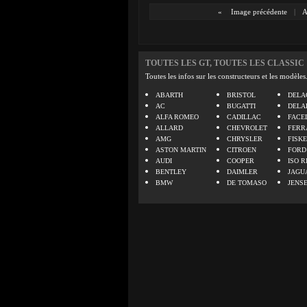
«
Image précédente
|
A
TOUTES LES GT, TOUTES LES CLASSIC
Toutes les infos sur les constructeurs et les modèles
ABARTH
BRISTOL
DELA
AC
BUGATTI
DELA
ALFA ROMEO
CADILLAC
FACE
ALLARD
CHEVROLET
FERR
AMG
CHRYSLER
FISK
ASTON MARTIN
CITROEN
FORD
AUDI
COOPER
ISO R
BENTLEY
DAIMLER
JAGU
BMW
DE TOMASO
JENS