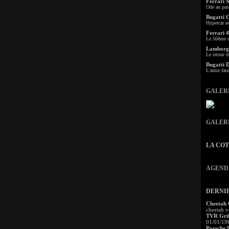
Ferrari 
Ode au pas
Bugatti 
Hypercar a
Ferrari 4
Le 50ème c
Lamborgh
Le retour d
Bugatti 
L'arme fata
GALER
GALER
LA CO
AGEND
DERNI
Cheetah
cheetah v
TVR Grif
01/01/19
Porsche 