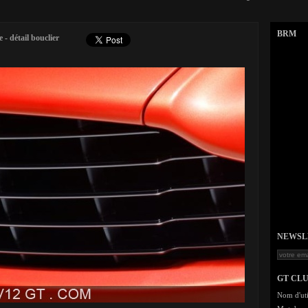
BRM
- détail bouclier
NEWSLET
GT CL
Nom d'uti