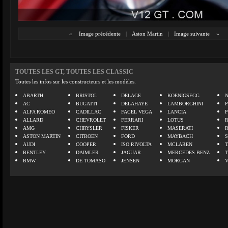
«
Image précédente
|
Aston Martin
|
Image suivante
»
TOUTES LES GT, TOUTES LES CLASSIC
Toutes les infos sur les constructeurs et les modèles.
ABARTH
BRISTOL
DELAGE
KOENIGSEGG
N
AC
BUGATTI
DELAHAYE
LAMBORGHINI
P
ALFA ROMEO
CADILLAC
FACEL VEGA
LANCIA
ALLARD
CHEVROLET
FERRARI
LOTUS
AMG
CHRYSLER
FISKER
MASERATI
ASTON MARTIN
CITROEN
FORD
MAYBACH
AUDI
COOPER
ISO RIVOLTA
MCLAREN
BENTLEY
DAIMLER
JAGUAR
MERCEDES BENZ
BMW
DE TOMASO
JENSEN
MORGAN