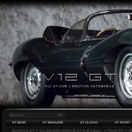
V12 GT.COM L'ÉMOTION AUTOMOBILE
GT NEWS
GT MAGAZINE
GT CLASSIC
GT SPORT
Accueil V12 GT
/
Les plus belles photos de GT et de Classic.
/
Photos GT
/
As