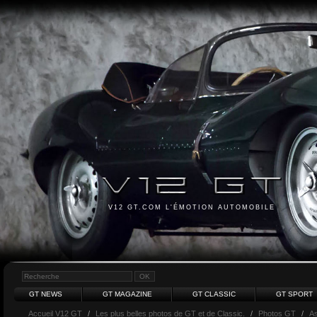
V12 GT.COM L'ÉMOTION AUTOMOBILE
GT NEWS
GT MAGAZINE
GT CLASSIC
GT SPORT
Accueil V12 GT
/
Les plus belles photos de GT et de Classic.
/
Photos GT
/
As