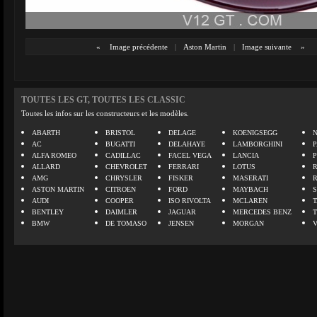
«
Image précédente
|
Aston Martin
|
Image suivante
»
TOUTES LES GT, TOUTES LES CLASSIC
Toutes les infos sur les constructeurs et les modèles.
ABARTH
BRISTOL
DELAGE
KOENIGSEGG
N
AC
BUGATTI
DELAHAYE
LAMBORGHINI
P
ALFA ROMEO
CADILLAC
FACEL VEGA
LANCIA
ALLARD
CHEVROLET
FERRARI
LOTUS
AMG
CHRYSLER
FISKER
MASERATI
ASTON MARTIN
CITROEN
FORD
MAYBACH
AUDI
COOPER
ISO RIVOLTA
MCLAREN
BENTLEY
DAIMLER
JAGUAR
MERCEDES BENZ
BMW
DE TOMASO
JENSEN
MORGAN