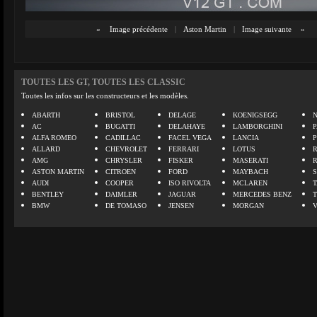
«
Image précédente
|
Aston Martin
|
Image suivante
»
TOUTES LES GT, TOUTES LES CLASSIC
Toutes les infos sur les constructeurs et les modèles.
ABARTH
BRISTOL
DELAGE
KOENIGSEGG
N
AC
BUGATTI
DELAHAYE
LAMBORGHINI
P
ALFA ROMEO
CADILLAC
FACEL VEGA
LANCIA
ALLARD
CHEVROLET
FERRARI
LOTUS
AMG
CHRYSLER
FISKER
MASERATI
ASTON MARTIN
CITROEN
FORD
MAYBACH
AUDI
COOPER
ISO RIVOLTA
MCLAREN
BENTLEY
DAIMLER
JAGUAR
MERCEDES BENZ
BMW
DE TOMASO
JENSEN
MORGAN