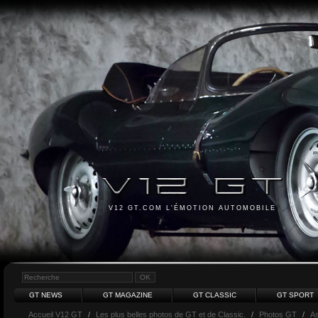
V12 GT.COM L'ÉMOTION AUTOMOBILE
GT NEWS
GT MAGAZINE
GT CLASSIC
GT SPORT
Accueil V12 GT
/
Les plus belles photos de GT et de Classic.
/
Photos GT
/
As