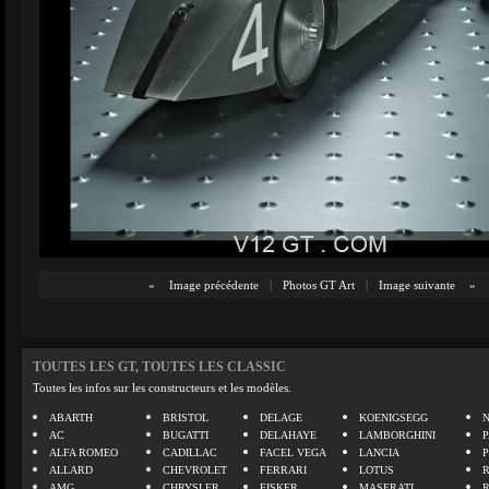
«
Image précédente
|
Photos GT Art
|
Image suivante
»
TOUTES LES GT, TOUTES LES CLASSIC
Toutes les infos sur les constructeurs et les modèles.
ABARTH
BRISTOL
DELAGE
KOENIGSEGG
N
AC
BUGATTI
DELAHAYE
LAMBORGHINI
P
ALFA ROMEO
CADILLAC
FACEL VEGA
LANCIA
ALLARD
CHEVROLET
FERRARI
LOTUS
AMG
CHRYSLER
FISKER
MASERATI