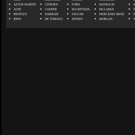
ASTON MARTIN
CITROEN
FORD
MAYBACH
AUDI
COOPER
ISO RIVOLTA
MCLAREN
BENTLEY
DAIMLER
JAGUAR
MERCEDES BENZ
BMW
DE TOMASO
JENSEN
MORGAN