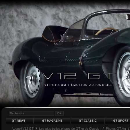
V12 GT.COM L'ÉMOTION AUTOMOBILE
GT NEWS
GT MAGAZINE
GT CLASSIC
GT SPORT
Accueil V12 GT
/
Les plus belles photos de GT et de Classic.
/
Photos GT Art
/