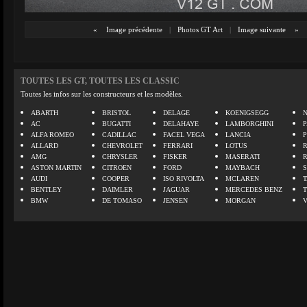
«
Image précédente
|
Photos GT Art
|
Image suivante
»
TOUTES LES GT, TOUTES LES CLASSIC
Toutes les infos sur les constructeurs et les modèles.
ABARTH
BRISTOL
DELAGE
KOENIGSEGG
N
AC
BUGATTI
DELAHAYE
LAMBORGHINI
P
ALFA ROMEO
CADILLAC
FACEL VEGA
LANCIA
ALLARD
CHEVROLET
FERRARI
LOTUS
AMG
CHRYSLER
FISKER
MASERATI
ASTON MARTIN
CITROEN
FORD
MAYBACH
AUDI
COOPER
ISO RIVOLTA
MCLAREN
BENTLEY
DAIMLER
JAGUAR
MERCEDES BENZ
BMW
DE TOMASO
JENSEN
MORGAN