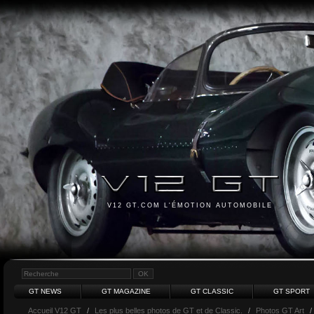
V12 GT.COM L'ÉMOTION AUTOMOBILE
GT NEWS
GT MAGAZINE
GT CLASSIC
GT SPORT
Accueil V12 GT
/
Les plus belles photos de GT et de Classic.
/
Photos GT Art
/