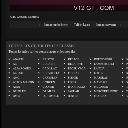
C.R. Ghislain Balemboy
«
Image précédente
|
Talbot Lago
|
Image suivante
»
TOUTES LES GT, TOUTES LES CLASSIC
Toutes les infos sur les constructeurs et les modèles.
ABARTH
BRISTOL
DELAGE
KOENIGSEGG
N
AC
BUGATTI
DELAHAYE
LAMBORGHINI
P
ALFA ROMEO
CADILLAC
FACEL VEGA
LANCIA
ALLARD
CHEVROLET
FERRARI
LOTUS
AMG
CHRYSLER
FISKER
MASERATI
ASTON MARTIN
CITROEN
FORD
MAYBACH
AUDI
COOPER
ISO RIVOLTA
MCLAREN
BENTLEY
DAIMLER
JAGUAR
MERCEDES BENZ
BMW
DE TOMASO
JENSEN
MORGAN