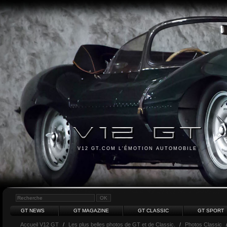
V12 GT.COM L'ÉMOTION AUTOMOBILE
GT NEWS
GT MAGAZINE
GT CLASSIC
GT SPORT
Accueil V12 GT
/
Les plus belles photos de GT et de Classic.
/
Photos Classic