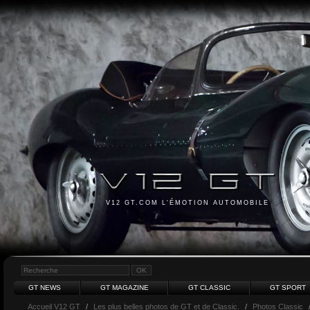
V12 GT.COM L'ÉMOTION AUTOMOBILE
GT NEWS
GT MAGAZINE
GT CLASSIC
GT SPORT
Accueil V12 GT
/
Les plus belles photos de GT et de Classic.
/
Photos Classic