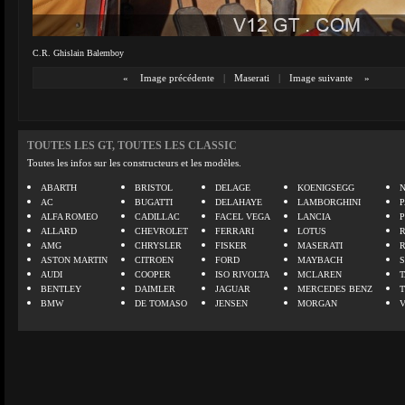
C.R. Ghislain Balemboy
«
Image précédente
|
Maserati
|
Image suivante
»
TOUTES LES GT, TOUTES LES CLASSIC
Toutes les infos sur les constructeurs et les modèles.
ABARTH
BRISTOL
DELAGE
KOENIGSEGG
N
AC
BUGATTI
DELAHAYE
LAMBORGHINI
P
ALFA ROMEO
CADILLAC
FACEL VEGA
LANCIA
ALLARD
CHEVROLET
FERRARI
LOTUS
AMG
CHRYSLER
FISKER
MASERATI
ASTON MARTIN
CITROEN
FORD
MAYBACH
AUDI
COOPER
ISO RIVOLTA
MCLAREN
BENTLEY
DAIMLER
JAGUAR
MERCEDES BENZ
BMW
DE TOMASO
JENSEN
MORGAN