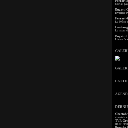
Ferrari 
Ode au pas
Bugatti 
Hypercar a
Ferrari 4
Le 50ème c
Lamborgh
Le retour d
Bugatti 
L'arme fata
GALER
GALER
LA CO
AGEND
DERNI
Cheetah
cheetah v
TVR Grif
01/01/19
Porsche 