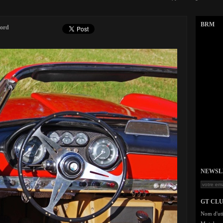
BRM
bord
NEWSLET
GT CL
Nom d'uti