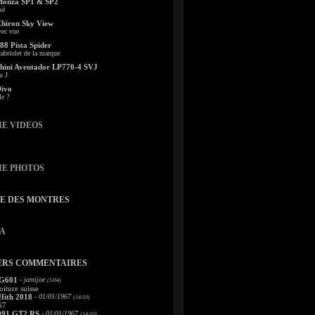
Monza SP1 & SP2
sé
Chiron Sky View
vec vue
88 Pista Spider
abriolet de la marque
ini Aventador LP770-4 SVJ
u J
Divo
le ?
IE VIDEOS
IE PHOTOS
TE DES MONTRES
A
ERS COMMENTAIRES
 G601
- jamijoe
(5/04)
oiture suisse
fith 2018
- 01/01/1967
(14/10)
67
991 GT2 RS
- 01/01/1967
(14/10)