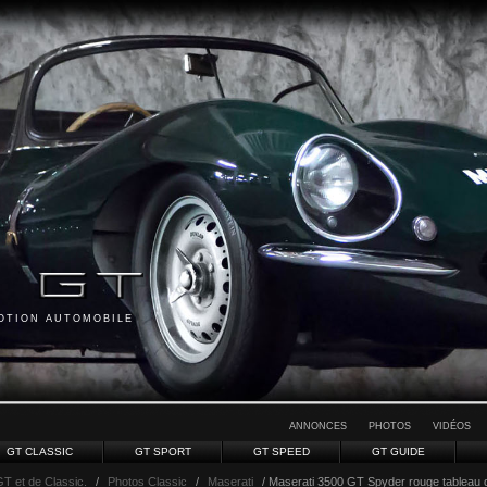
MOTION AUTOMOBILE
ANNONCES
PHOTOS
VIDÉOS
GT CLASSIC
GT SPORT
GT SPEED
GT GUIDE
GT et de Classic.
/
Photos Classic
/
Maserati
/ Maserati 3500 GT Spyder rouge tableau 