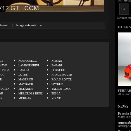
Mot de pa
aserati
|
Image suivante
»
GT AN
.
GE
KOENIGSEGG
NISSAN
HAYE
LAMBORGHINI
PAGANI
L VEGA
LANCIA
PORSCHE
ARI
LOTUS
RANGE ROVER
ER
MASERATI
ROLLS ROYCE
MAYBACH
SPYKER
IVOLTA
MCLAREN
TALBOT LAGO
FERRARI 
AR
MERCEDES BENZ
TESLA
2004 - 571
EN
MORGAN
VOLVO
NEWS
Porsche 
Moby Dick 
Automobi
Braquage à 