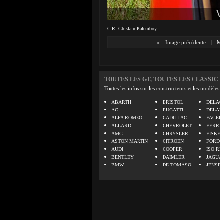
C.R. Ghislain Balemboy
«
Image précédente
|
M
TOUTES LES GT, TOUTES LES CLASSIC
Toutes les infos sur les constructeurs et les modèles
ABARTH
BRISTOL
DELA
AC
BUGATTI
DELA
ALFA ROMEO
CADILLAC
FACE
ALLARD
CHEVROLET
FERR
AMG
CHRYSLER
FISK
ASTON MARTIN
CITROEN
FORD
AUDI
COOPER
ISO R
BENTLEY
DAIMLER
JAGU
BMW
DE TOMASO
JENS