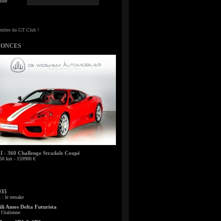
sse
NONCES
- 360 Challenge Stradale Coupé
50 km - 159900 €
935
: le remake
li Amos Delta Futurista
l'italienne