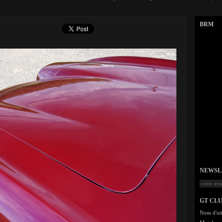
BRM
NEWSLET
GT CL
Nom d'uti