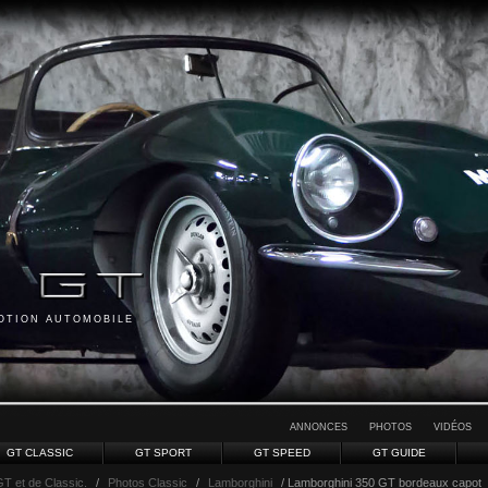
MOTION AUTOMOBILE
ANNONCES
PHOTOS
VIDÉOS
GT CLASSIC
GT SPORT
GT SPEED
GT GUIDE
GT et de Classic.
/
Photos Classic
/
Lamborghini
/ Lamborghini 350 GT bordeaux capot