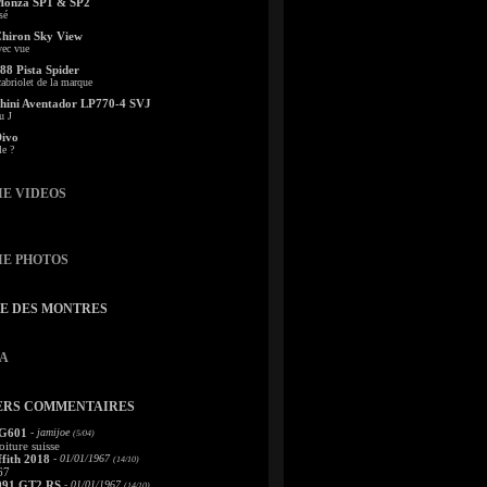
Monza SP1 & SP2
sé
Chiron Sky View
vec vue
88 Pista Spider
abriolet de la marque
ini Aventador LP770-4 SVJ
u J
Divo
le ?
IE VIDEOS
IE PHOTOS
TE DES MONTRES
A
ERS COMMENTAIRES
 G601
- jamijoe
(5/04)
oiture suisse
fith 2018
- 01/01/1967
(14/10)
67
991 GT2 RS
- 01/01/1967
(14/10)