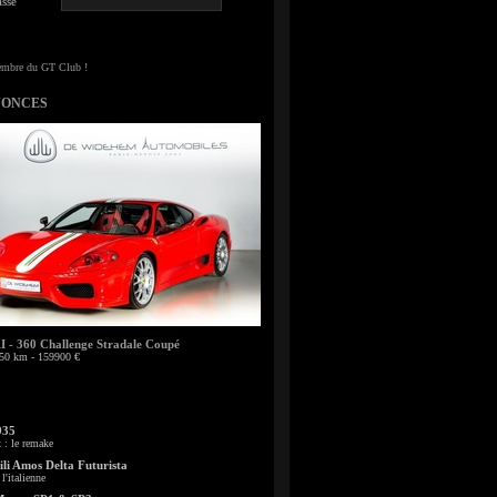
sse
NONCES
- 360 Challenge Stradale Coupé
50 km - 159900 €
935
: le remake
li Amos Delta Futurista
l'italienne