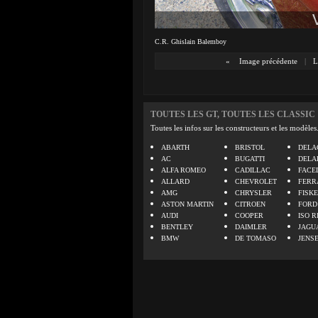
C.R. Ghislain Balemboy
«
Image précédente
|
L
TOUTES LES GT, TOUTES LES CLASSIC
Toutes les infos sur les constructeurs et les modèles
ABARTH
BRISTOL
DELA
AC
BUGATTI
DELA
ALFA ROMEO
CADILLAC
FACE
ALLARD
CHEVROLET
FERR
AMG
CHRYSLER
FISK
ASTON MARTIN
CITROEN
FORD
AUDI
COOPER
ISO R
BENTLEY
DAIMLER
JAGU
BMW
DE TOMASO
JENS