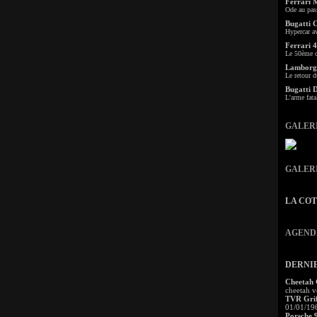
Ferrari 
Ode au pas
Bugatti 
Hypercar a
Ferrari 4
Le 50ème c
Lamborgh
Le retour d
Bugatti 
L'arme fata
GALER
GALER
LA CO
AGEND
DERNI
Cheetah
cheetah v
TVR Grif
01/01/19
Porsche 