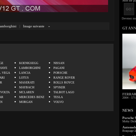
Mot de pa
amborghini
|
Image suivante
»
GT AN
.
GE
KOENIGSEGG
NISSAN
HAYE
LAMBORGHINI
PAGANI
L VEGA
LANCIA
PORSCHE
ARI
LOTUS
RANGE ROVER
ER
MASERATI
ROLLS ROYCE
MAYBACH
SPYKER
IVOLTA
MCLAREN
TALBOT LAGO
FERRARI 
AR
MERCEDES BENZ
TESLA
2004 - 571
EN
MORGAN
VOLVO
NEWS
Porsche 
Moby Dick 
Automobi
Braquage à 