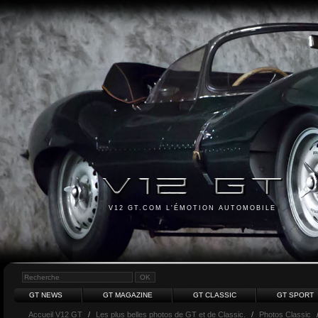
V12 GT.COM L'ÉMOTION AUTOMOBILE
GT NEWS
GT MAGAZINE
GT CLASSIC
GT SPORT
Accueil V12 GT
/
Les plus belles photos de GT et de Classic.
/
Photos Classic