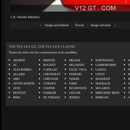
C.R. Ghislain Balemboy
«
Image précédente
|
Ferrari
|
Image suivante
»
TOUTES LES GT, TOUTES LES CLASSIC
Toutes les infos sur les constructeurs et les modèles.
ABARTH
BRISTOL
DELAGE
KOENIGSEGG
N
AC
BUGATTI
DELAHAYE
LAMBORGHINI
P
ALFA ROMEO
CADILLAC
FACEL VEGA
LANCIA
ALLARD
CHEVROLET
FERRARI
LOTUS
AMG
CHRYSLER
FISKER
MASERATI
ASTON MARTIN
CITROEN
FORD
MAYBACH
AUDI
COOPER
ISO RIVOLTA
MCLAREN
BENTLEY
DAIMLER
JAGUAR
MERCEDES BENZ
BMW
DE TOMASO
JENSEN
MORGAN