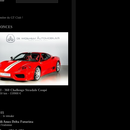
sse
NONCES
- 360 Challenge Stradale Coupé
50 km - 159900 €
935
: le remake
li Amos Delta Futurista
l'italienne