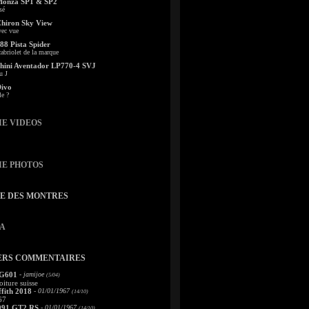
Monza SP1 & SP2
sé
Chiron Sky View
vec vue
88 Pista Spider
abriolet de la marque
ini Aventador LP770-4 SVJ
u J
Divo
le ?
IE VIDEOS
IE PHOTOS
TE DES MONTRES
A
ERS COMMENTAIRES
 G601
- jamijoe
(5/04)
oiture suisse
fith 2018
- 01/01/1967
(14/10)
67
991 GT2 RS
- 01/01/1967
(14/10)