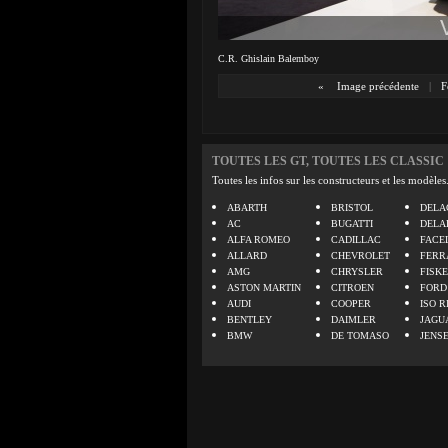
C.R. Ghislain Balemboy
«
Image précédente
|
F
TOUTES LES GT, TOUTES LES CLASSIC
Toutes les infos sur les constructeurs et les modèles
ABARTH
BRISTOL
DELA
AC
BUGATTI
DELA
ALFA ROMEO
CADILLAC
FACE
ALLARD
CHEVROLET
FERR
AMG
CHRYSLER
FISK
ASTON MARTIN
CITROEN
FORD
AUDI
COOPER
ISO R
BENTLEY
DAIMLER
JAGU
BMW
DE TOMASO
JENS