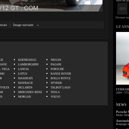
Mot de pa
errari
|
Image suivante
»
GT AN
.
GE
KOENIGSEGG
NISSAN
HAYE
LAMBORGHINI
PAGANI
L VEGA
LANCIA
PORSCHE
ARI
LOTUS
RANGE ROVER
ER
MASERATI
ROLLS ROYCE
MAYBACH
SPYKER
IVOLTA
MCLAREN
TALBOT LAGO
FERRARI 
AR
MERCEDES BENZ
TESLA
2004 - 571
EN
MORGAN
VOLVO
NEWS
Porsche 
Moby Dick 
Automobi
Braquage à 