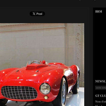
BRM
NEWSLET
GT CL
Nom d'uti