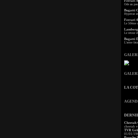
Ferrari 
Ode au pas
Bugatti 
Hypercar a
Ferrari 4
Le 50ème c
Lamborgh
Le retour d
Bugatti 
L'arme fata
GALER
GALER
LA CO
AGEND
DERNI
Cheetah
cheetah v
TVR Grif
01/01/19
Porsche 