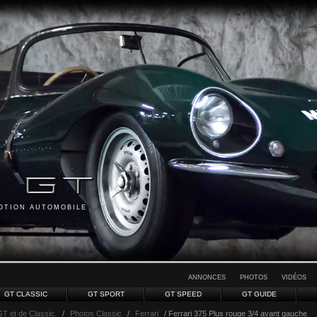
MOTION AUTOMOBILE
ANNONCES
PHOTOS
VIDÉOS
GT CLASSIC
GT SPORT
GT SPEED
GT GUIDE
GT et de Classic.
/
Photos Classic
/
Ferrari
/ Ferrari 375 Plus rouge 3/4 avant gauche