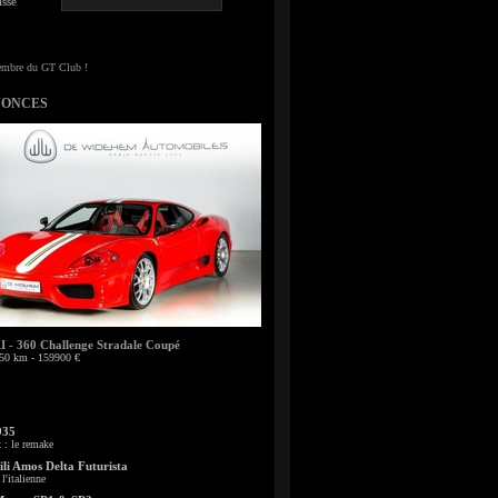
sse
NONCES
- 360 Challenge Stradale Coupé
50 km - 159900 €
935
: le remake
li Amos Delta Futurista
l'italienne