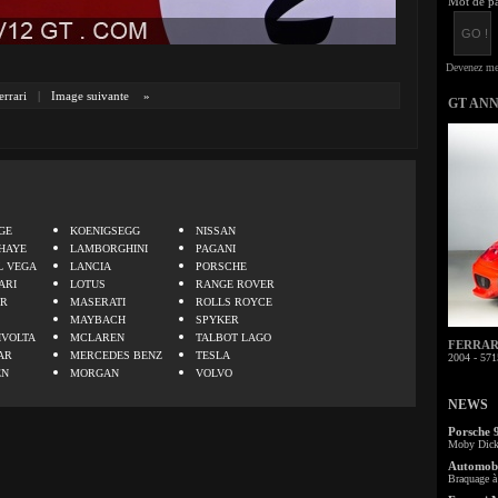
Mot de pa
errari
|
Image suivante
»
GT AN
.
GE
KOENIGSEGG
NISSAN
HAYE
LAMBORGHINI
PAGANI
L VEGA
LANCIA
PORSCHE
ARI
LOTUS
RANGE ROVER
ER
MASERATI
ROLLS ROYCE
MAYBACH
SPYKER
IVOLTA
MCLAREN
TALBOT LAGO
FERRARI 
AR
MERCEDES BENZ
TESLA
2004 - 571
EN
MORGAN
VOLVO
NEWS
Porsche 
Moby Dick 
Automobi
Braquage à 