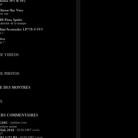
Monza SP1 & SP2
sé
Chiron Sky View
vec vue
88 Pista Spider
abriolet de la marque
ini Aventador LP770-4 SVJ
u J
Divo
le ?
IE VIDEOS
IE PHOTOS
TE DES MONTRES
A
ERS COMMENTAIRES
 G601
- jamijoe
(5/04)
oiture suisse
fith 2018
- 01/01/1967
(14/10)
67
991 GT2 RS
- 01/01/1967
(14/10)