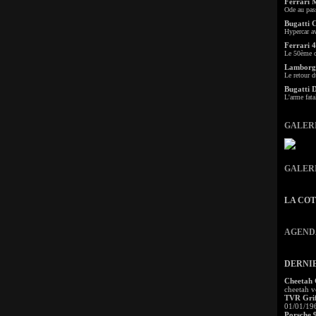
Ferrari 
Ode au pas
Bugatti 
Hypercar a
Ferrari 4
Le 50ème c
Lamborgh
Le retour d
Bugatti 
L'arme fata
GALER
GALER
LA CO
AGEND
DERNI
Cheetah
cheetah v
TVR Grif
01/01/19
Porsche 