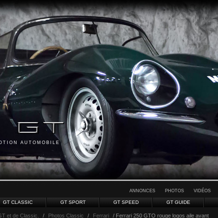
MOTION AUTOMOBILE
ANNONCES
PHOTOS
VIDÉOS
GT CLASSIC
GT SPORT
GT SPEED
GT GUIDE
GT et de Classic.
/
Photos Classic
/
Ferrari
/ Ferrari 250 GTO rouge logos aile avant