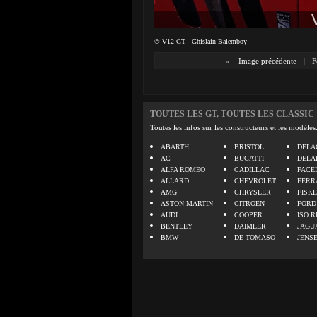
© V12 GT - Ghislain Balemboy
«
Image précédente
|
F
TOUTES LES GT, TOUTES LES CLASSIC
Toutes les infos sur les constructeurs et les modèles
ABARTH
BRISTOL
DELA
AC
BUGATTI
DELA
ALFA ROMEO
CADILLAC
FACE
ALLARD
CHEVROLET
FERR
AMG
CHRYSLER
FISK
ASTON MARTIN
CITROEN
FORD
AUDI
COOPER
ISO R
BENTLEY
DAIMLER
JAGU
BMW
DE TOMASO
JENS