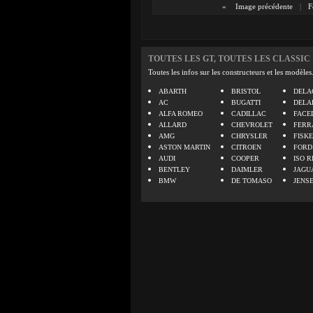
«
Image précédente
|
F
TOUTES LES GT, TOUTES LES CLASSIC
Toutes les infos sur les constructeurs et les modèles
ABARTH
BRISTOL
DELA
AC
BUGATTI
DELA
ALFA ROMEO
CADILLAC
FACE
ALLARD
CHEVROLET
FERR
AMG
CHRYSLER
FISK
ASTON MARTIN
CITROEN
FORD
AUDI
COOPER
ISO R
BENTLEY
DAIMLER
JAGU
BMW
DE TOMASO
JENS