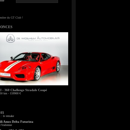
sse
NONCES
- 360 Challenge Stradale Coupé
50 km - 159900 €
935
: le remake
li Amos Delta Futurista
l'italienne