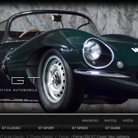
MOTION AUTOMOBILE
ANNONCES
PHOTOS
VIDÉOS
GT CLASSIC
GT SPORT
GT SPEED
GT GUIDE
GT et de Classic.
/
Photos Classic
/
Ferrari
/ Ferrari 250 GT Coupé, bleu, habitacle