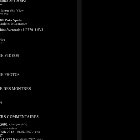
Monza SP1 & SP2
sé
Chiron Sky View
vec vue
88 Pista Spider
abriolet de la marque
ini Aventador LP770-4 SVJ
u J
Divo
le ?
IE VIDEOS
IE PHOTOS
TE DES MONTRES
A
ERS COMMENTAIRES
 G601
- jamijoe
(5/04)
oiture suisse
fith 2018
- 01/01/1967
(14/10)
67
991 GT2 RS
- 01/01/1967
(14/10)