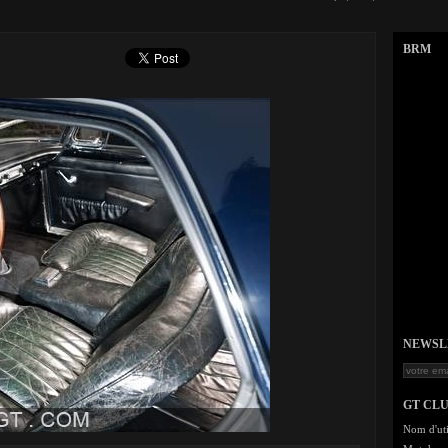
BRM
NEWSLET
GT CL
Nom d'uti