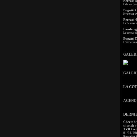
Ferrari 
Ode au pas
Bugatti 
Hypercar a
Ferrari 4
Le 50ème c
Lamborgh
Le retour d
Bugatti 
L'arme fata
GALER
GALER
LA CO
AGEND
DERNI
Cheetah
cheetah v
TVR Grif
01/01/19
Porsche 