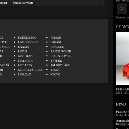
Mot de pa
errari
|
Image suivante
»
GT AN
.
GE
KOENIGSEGG
NISSAN
HAYE
LAMBORGHINI
PAGANI
L VEGA
LANCIA
PORSCHE
ARI
LOTUS
RANGE ROVER
ER
MASERATI
ROLLS ROYCE
MAYBACH
SPYKER
IVOLTA
MCLAREN
TALBOT LAGO
AR
MERCEDES BENZ
TESLA
EN
MORGAN
VOLVO
FERRARI 
2004 - 571
NEWS
Porsche 
Moby Dick 
Automobi
Braquage à 