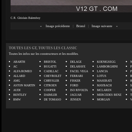
C.R. Ghislain Balemboy
«
Image précédente
|
Bristol
|
Image suivante
»
TOUTES LES GT, TOUTES LES CLASSIC
Toutes les infos sur les constructeurs et les modèles.
ABARTH
BRISTOL
DELAGE
KOENIGSEGG
N
AC
BUGATTI
DELAHAYE
LAMBORGHINI
P
ALFA ROMEO
CADILLAC
FACEL VEGA
LANCIA
ALLARD
CHEVROLET
FERRARI
LOTUS
AMG
CHRYSLER
FISKER
MASERATI
ASTON MARTIN
CITROEN
FORD
MAYBACH
AUDI
COOPER
ISO RIVOLTA
MCLAREN
BENTLEY
DAIMLER
JAGUAR
MERCEDES BENZ
BMW
DE TOMASO
JENSEN
MORGAN