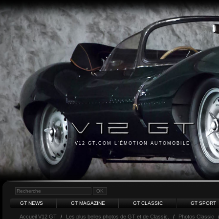
V12 GT.COM L'ÉMOTION AUTOMOBILE
GT NEWS
GT MAGAZINE
GT CLASSIC
GT SPORT
Accueil V12 GT
/
Les plus belles photos de GT et de Classic.
/
Photos Classic