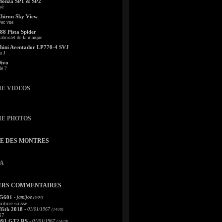
Monza SP1 & SP2
sé
Chiron Sky View
vec vue
88 Pista Spider
abriolet de la marque
ini Aventador LP770-4 SVJ
u J
Divo
le ?
IE VIDEOS
IE PHOTOS
TE DES MONTRES
A
ERS COMMENTAIRES
 G601
- jamijoe
(5/04)
oiture suisse
fith 2018
- 01/01/1967
(14/10)
67
991 GT2 RS
- 01/01/1967
(14/10)