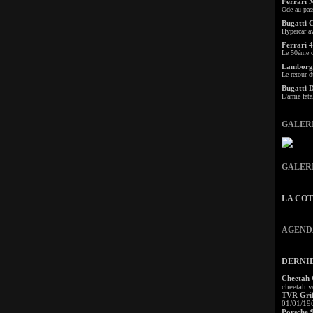
Ferrari 
Ode au pas
Bugatti 
Hypercar a
Ferrari 4
Le 50ème c
Lamborgh
Le retour d
Bugatti 
L'arme fata
GALER
GALER
LA CO
AGEND
DERNI
Cheetah
cheetah v
TVR Grif
01/01/19
Porsche 