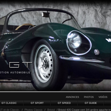
MOTION AUTOMOBILE
ANNONCES
PHOTOS
VIDÉOS
GT CLASSIC
GT SPORT
GT SPEED
GT GUIDE
GT et de Classic.
/
Photos Classic
/
Bristol
/ Bristol 405 Coupe vert 3/4 arrière gauche tra