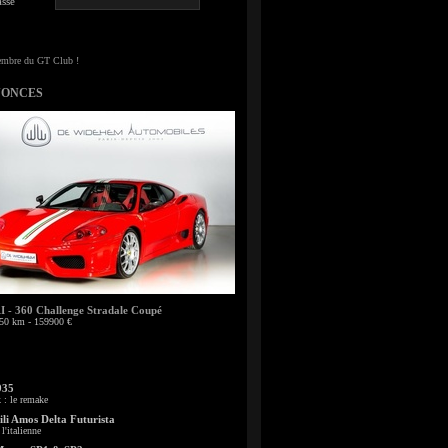
sse
NONCES
- 360 Challenge Stradale Coupé
50 km - 159900 €
935
: le remake
li Amos Delta Futurista
l'italienne