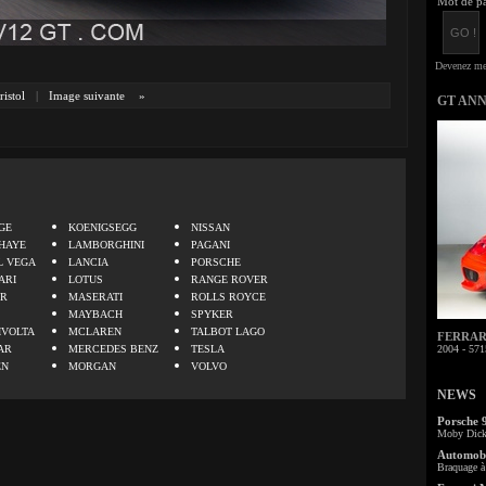
Mot de pa
ristol
|
Image suivante
»
GT AN
.
GE
KOENIGSEGG
NISSAN
HAYE
LAMBORGHINI
PAGANI
L VEGA
LANCIA
PORSCHE
ARI
LOTUS
RANGE ROVER
ER
MASERATI
ROLLS ROYCE
MAYBACH
SPYKER
IVOLTA
MCLAREN
TALBOT LAGO
FERRARI 
AR
MERCEDES BENZ
TESLA
2004 - 571
EN
MORGAN
VOLVO
NEWS
Porsche 
Moby Dick 
Automobi
Braquage à 