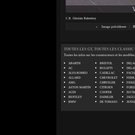
C.R. Ghislain Balemboy
«
Image précédente
|
B
TOUTES LES GT, TOUTES LES CLASSIC
Toutes les infos sur les constructeurs et les modèles
ABARTH
BRISTOL
DELA
AC
BUGATTI
DELA
ALFA ROMEO
CADILLAC
FACE
ALLARD
CHEVROLET
FERR
AMG
CHRYSLER
FISK
ASTON MARTIN
CITROEN
FORD
AUDI
COOPER
ISO R
BENTLEY
DAIMLER
JAGU
BMW
DE TOMASO
JENS