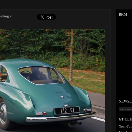
BRM
elling 2
NEWSLET
GT CL
Nom d'uti