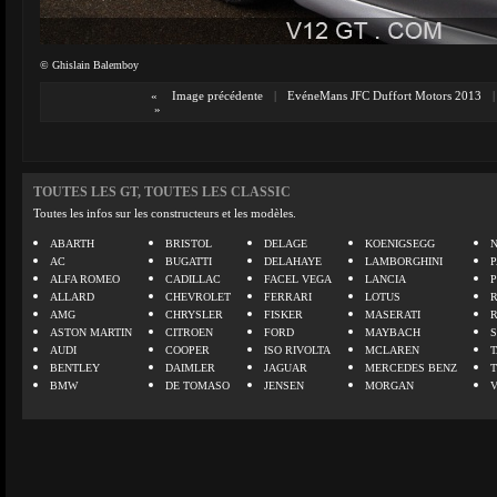
© Ghislain Balemboy
«
Image précédente
|
EvéneMans JFC Duffort Motors 2013
|
»
TOUTES LES GT, TOUTES LES CLASSIC
Toutes les infos sur les constructeurs et les modèles.
ABARTH
BRISTOL
DELAGE
KOENIGSEGG
N
AC
BUGATTI
DELAHAYE
LAMBORGHINI
P
ALFA ROMEO
CADILLAC
FACEL VEGA
LANCIA
ALLARD
CHEVROLET
FERRARI
LOTUS
AMG
CHRYSLER
FISKER
MASERATI
ASTON MARTIN
CITROEN
FORD
MAYBACH
AUDI
COOPER
ISO RIVOLTA
MCLAREN
BENTLEY
DAIMLER
JAGUAR
MERCEDES BENZ
BMW
DE TOMASO
JENSEN
MORGAN