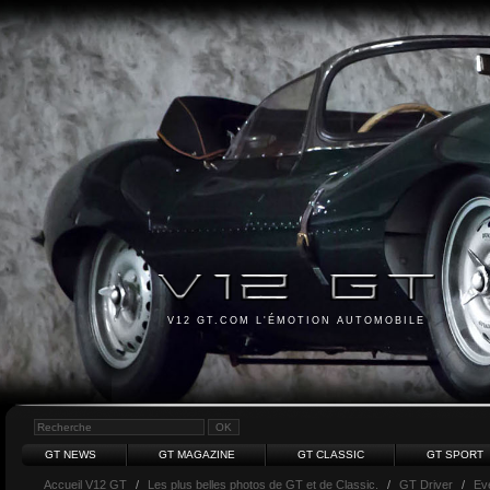
V12 GT.COM L'ÉMOTION AUTOMOBILE
GT NEWS
GT MAGAZINE
GT CLASSIC
GT SPORT
Accueil V12 GT
/
Les plus belles photos de GT et de Classic.
/
GT Driver
/
Ev