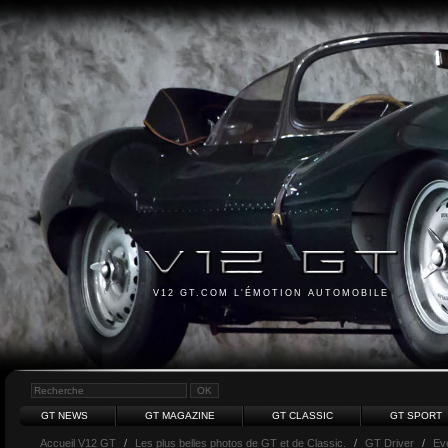
V12 GT.COM L'ÉMOTION AUTOMOBILE
GT NEWS
GT MAGAZINE
GT CLASSIC
GT SPORT
Accueil V12 GT
/
Les plus belles photos de GT et de Classic.
/
GT Driver
/
Ev