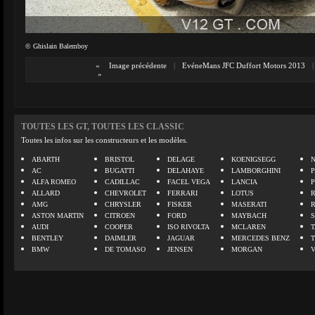
© Ghislain Balemboy
«
Image précédente
|
EvéneMans JFC Duffort Motors 2013
|
»
TOUTES LES GT, TOUTES LES CLASSIC
Toutes les infos sur les constructeurs et les modèles.
ABARTH
BRISTOL
DELAGE
KOENIGSEGG
N
AC
BUGATTI
DELAHAYE
LAMBORGHINI
P
ALFA ROMEO
CADILLAC
FACEL VEGA
LANCIA
ALLARD
CHEVROLET
FERRARI
LOTUS
AMG
CHRYSLER
FISKER
MASERATI
ASTON MARTIN
CITROEN
FORD
MAYBACH
AUDI
COOPER
ISO RIVOLTA
MCLAREN
BENTLEY
DAIMLER
JAGUAR
MERCEDES BENZ
BMW
DE TOMASO
JENSEN
MORGAN