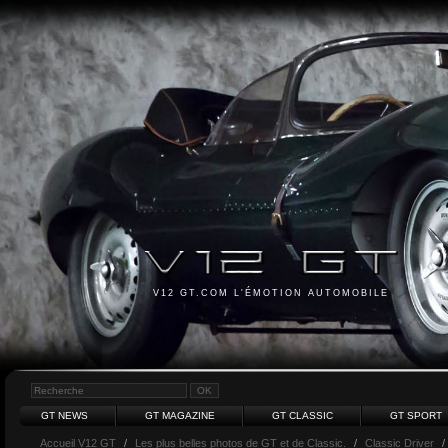
V12 GT.COM L'ÉMOTION AUTOMOBILE
GT NEWS
GT MAGAZINE
GT CLASSIC
GT SPORT
Accueil V12 GT
/
Les plus belles photos de GT et de Classic.
/
Classic Driver
/