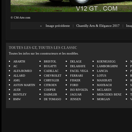
© CM-Arte.com
«
Image précédente
|
Chantilly Arts & Elégance 2017
|
Imag
TOUTES LES GT, TOUTES LES CLASSIC
Toutes les infos sur les constructeurs et les modèles.
ABARTH
BRISTOL
DELAGE
KOENIGSEGG
N
AC
BUGATTI
DELAHAYE
LAMBORGHINI
P
ALFA ROMEO
CADILLAC
FACEL VEGA
LANCIA
ALLARD
CHEVROLET
FERRARI
LOTUS
AMG
CHRYSLER
FISKER
MASERATI
ASTON MARTIN
CITROEN
FORD
MAYBACH
AUDI
COOPER
ISO RIVOLTA
MCLAREN
BENTLEY
DAIMLER
JAGUAR
MERCEDES BENZ
BMW
DE TOMASO
JENSEN
MORGAN