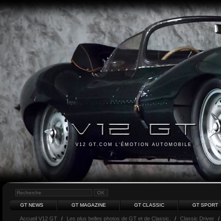
V12 GT.COM L'ÉMOTION AUTOMOBILE
GT NEWS
GT MAGAZINE
GT CLASSIC
GT SPORT
Accueil V12 GT
/
Les plus belles photos de GT et de Classic.
/
Classic Driver
/