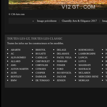
© CM-Arte.com
«
Image précédente
|
Chantilly Arts & Elégance 2017
|
Imag
TOUTES LES GT, TOUTES LES CLASSIC
Toutes les infos sur les constructeurs et les modèles.
ABARTH
BRISTOL
DELAGE
KOENIGSEGG
N
AC
BUGATTI
DELAHAYE
LAMBORGHINI
P
ALFA ROMEO
CADILLAC
FACEL VEGA
LANCIA
ALLARD
CHEVROLET
FERRARI
LOTUS
AMG
CHRYSLER
FISKER
MASERATI
ASTON MARTIN
CITROEN
FORD
MAYBACH
AUDI
COOPER
ISO RIVOLTA
MCLAREN
BENTLEY
DAIMLER
JAGUAR
MERCEDES BENZ
BMW
DE TOMASO
JENSEN
MORGAN